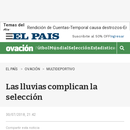
Temas del
Rendición de Cuentas
Temporal causa destrozos
En 
día:
Suscribite al 50% OFF
Ingresar
M
e
Fútbol
Mundial
Selección
Estadisticas
Agen
n
M
u
o
s
t
EL PAÍS
OVACIÓN
MULTIDEPORTIVO
r
a
Las lluvias complican la
r
b
selección
�
s
q
u
30/07/2018, 21:42
e
d
Compartir esta noticia