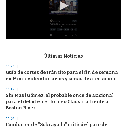
0
s
e
c
Últimas Noticias
o
n
11:26
d
Guía de cortes de tránsito para el fin de semana
s
o
en Montevideo: horarios y zonas de afectación
f
3
11:17
3
s
Sin Maxi Gómez, el probable once de Nacional
e
para el debut en el Torneo Clausura frente a
c
Boston River
o
n
d
11:04
s
Conductor de "Subrayado" criticó el paro de