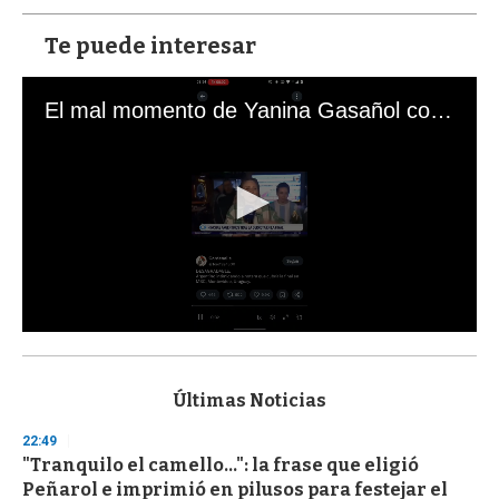
Te puede interesar
El mal momento de Yanina Gasañol con un hincha argentino en "Subrayado"
0
s
e
c
Últimas Noticias
o
n
22:49
d
"Tranquilo el camello...": la frase que eligió
s
o
Peñarol e imprimió en pilusos para festejar el