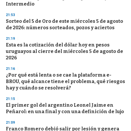
f
Intermedio
3
3
s
21:53
e
Sorteo del 5 de Oro de este miércoles 5 de agosto
c
de 2026: números sorteados, pozos y aciertos
o
n
d
21:19
s
Esta es la cotización del dólar hoy en pesos
uruguayos al cierre del miércoles 5 de agosto de
2026
21:16
¿Por qué está lenta o se cae la plataforma e-
BROU, qué alcance tiene el problema, qué riesgos
hay y cuándo se resolverá?
21:15
El primer gol del argentino Leonel Jaime en
Peñarol: en una final y con una definición de lujo
21:09
Franco Romero debió salir por lesión y genera