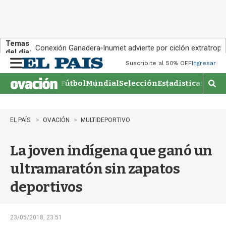
Temas
Conexión Ganadera
Inumet advierte por ciclón extratropi
del día:
Suscribite al 50% OFF
Ingresar
M
e
Fútbol
Mundial
Selección
Estadisticas
Agen
n
M
u
o
s
t
EL PAÍS
OVACIÓN
MULTIDEPORTIVO
r
a
La joven indígena que ganó un
r
b
ultramaratón sin zapatos
�
s
deportivos
q
u
e
d
23/05/2018, 23:51