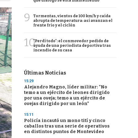
qué diálogo se está manteniendo
9
Tormentas, vientos de 100 km/h y caída
abrupta de temperatura: así avanzan el
frente frío y el ciclón
10
"Perdí todo": el conmovedor pedido de
ayuda de una periodista deportiva tras
incendio de su casa
Últimas Noticias
15:29
Alejandro Magno, líder militar: "No
temo a un ejército de leones dirigido
por una oveja; temo a un ejército de
ovejas dirigido por un león"
15:11
Policía incautó un mono tití y cinco
caballos tras una serie de operativos
en distintos puntos de Montevideo