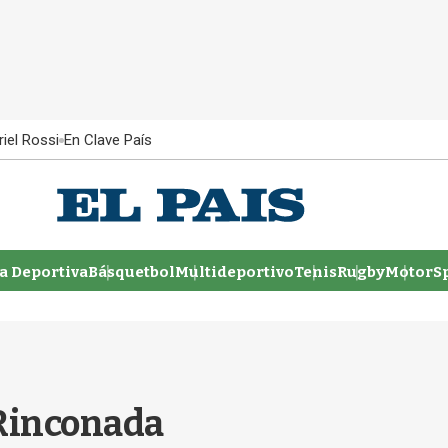
iel Rossi
En Clave País
 Deportiva
Básquetbol
Multideportivo
Tenis
Rugby
MotorSp
 Rinconada