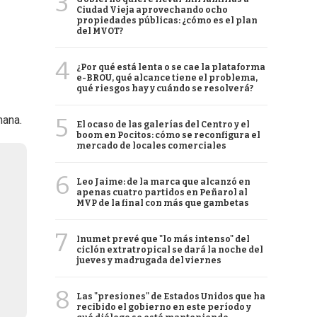
3
Ciudad Vieja aprovechando ocho
propiedades públicas: ¿cómo es el plan
del MVOT?
4
¿Por qué está lenta o se cae la plataforma
e-BROU, qué alcance tiene el problema,
qué riesgos hay y cuándo se resolverá?
5
mana.
El ocaso de las galerías del Centro y el
boom en Pocitos: cómo se reconfigura el
mercado de locales comerciales
6
Leo Jaime: de la marca que alcanzó en
apenas cuatro partidos en Peñarol al
MVP de la final con más que gambetas
7
Inumet prevé que "lo más intenso" del
ciclón extratropical se dará la noche del
jueves y madrugada del viernes
8
Las "presiones" de Estados Unidos que ha
recibido el gobierno en este período y