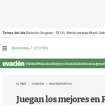
Temas del día:
Relación Uruguay - EE.UU.
Alerta naranja
Murió Gabr
Montevideo, T 15° H 95%
M
e
n
u
Fútbol
Mundial
Selección
Estadisticas
Agenda
EL PAÍS
OVACIÓN
MULTIDEPORTIVO
Juegan los mejores en