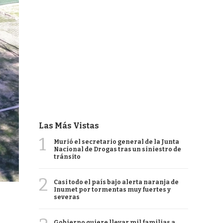
Las Más Vistas
1
Murió el secretario general de la Junta
Nacional de Drogas tras un siniestro de
tránsito
2
Casi todo el país bajo alerta naranja de
Inumet por tormentas muy fuertes y
severas
Gobierno quiere llevar mil familias a