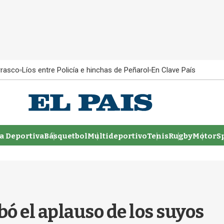
rrasco
Líos entre Policía e hinchas de Peñarol
En Clave País
 Deportiva
Básquetbol
Multideportivo
Tenis
Rugby
MotorSp
bó el aplauso de los suyos