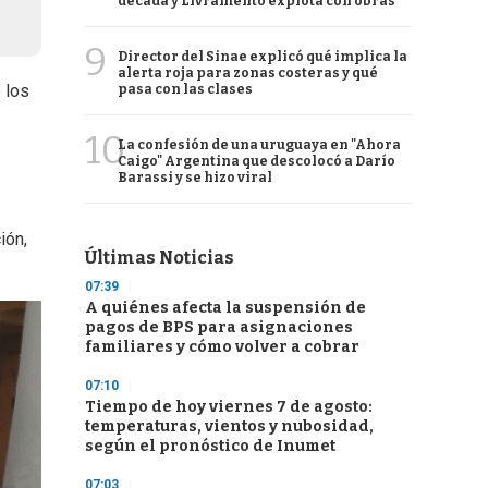
década y Livramento explota con obras
9
Director del Sinae explicó qué implica la
alerta roja para zonas costeras y qué
 los
pasa con las clases
10
La confesión de una uruguaya en "Ahora
Caigo" Argentina que descolocó a Darío
Barassi y se hizo viral
ión,
Últimas Noticias
07:39
A quiénes afecta la suspensión de
pagos de BPS para asignaciones
familiares y cómo volver a cobrar
07:10
Tiempo de hoy viernes 7 de agosto:
temperaturas, vientos y nubosidad,
según el pronóstico de Inumet
07:03