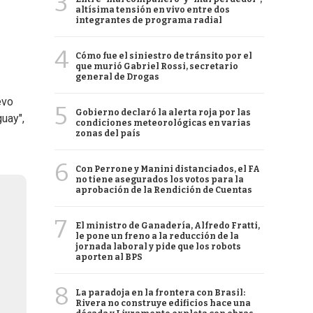
3
altísima tensión en vivo entre dos
integrantes de programa radial
4
Cómo fue el siniestro de tránsito por el
que murió Gabriel Rossi, secretario
general de Drogas
evo
5
Gobierno declaró la alerta roja por las
uay",
condiciones meteorológicas en varias
zonas del país
6
Con Perrone y Manini distanciados, el FA
no tiene asegurados los votos para la
aprobación de la Rendición de Cuentas
7
El ministro de Ganadería, Alfredo Fratti,
le pone un freno a la reducción de la
jornada laboral y pide que los robots
aporten al BPS
8
La paradoja en la frontera con Brasil:
Rivera no construye edificios hace una