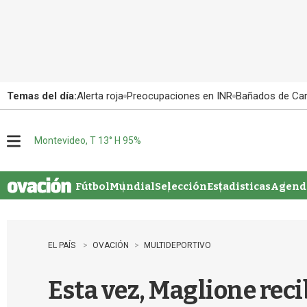
Temas del día:
Alerta roja
Preocupaciones en INR
Bañados de Ca
Montevideo, T 13° H 95%
M
e
n
u
Fútbol
Mundial
Selección
Estadisticas
Agenda
EL PAÍS
OVACIÓN
MULTIDEPORTIVO
Esta vez, Maglione reci