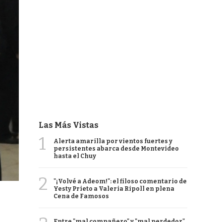
Las Más Vistas
1
Alerta amarilla por vientos fuertes y
persistentes abarca desde Montevideo
hasta el Chuy
2
"¡Volvé a Adeom!": el filoso comentario de
Yesty Prieto a Valeria Ripoll en plena
Cena de Famosos
Entre "mal compañero" y "mal perdedor",