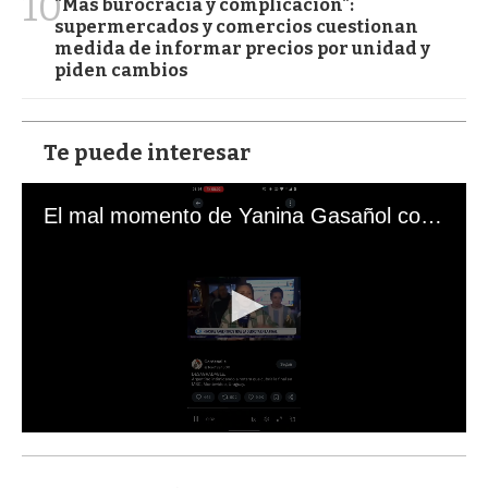
10
"Más burocracia y complicación":
supermercados y comercios cuestionan
medida de informar precios por unidad y
piden cambios
Te puede interesar
El mal momento de Yanina Gasañol con un hincha argentino en "Subrayado"
0
s
e