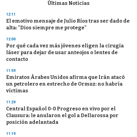
c
Últimas Noticias
o
n
12:11
d
El emotivo mensaje de Julio Ríos tras ser dado de
s
o
alta: "Dios siempre me protege"
f
3
12:00
3
s
Por qué cada vez más jóvenes eligen la cirugía
e
láser para dejar de usar anteojos o lentes de
c
contacto
o
n
d
11:59
s
Emiratos Árabes Unidos afirma que Irán atacó
un petrolero en estrecho de Ormuz: no habría
víctimas
11:29
Central Español 0-0 Progreso en vivo por el
Clausura: le anularon el gol a Dellarossa por
posición adelantada
11:19