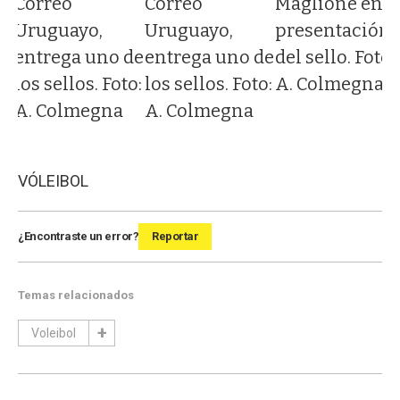
Correo
Correo
Maglione en l
Uruguayo,
Uruguayo,
presentación
e
entrega uno de
entrega uno de
del sello. Foto:
los sellos. Foto:
los sellos. Foto:
A. Colmegna
A. Colmegna
A. Colmegna
VÓLEIBOL
¿Encontraste un error?
Reportar
Temas relacionados
Voleibol