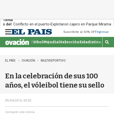
Tema
s del
Conflicto en el puerto
Explotaron cajero en Parque Miramar
día:
Suscribite al 50% OFF
Ingresar
M
e
Fútbol
Mundial
Selección
Estadisticas
Agen
n
M
u
o
s
t
EL PAÍS
OVACIÓN
MULTIDEPORTIVO
r
a
En la celebración de sus 100
r
b
años, el vóleibol tiene su sello
�
s
q
u
09/04/2015, 00:55
e
d
Compartir esta noticia