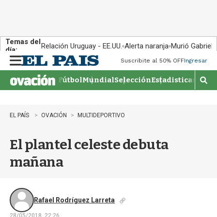
Temas del
Relación Uruguay - EE.UU.
Alerta naranja
Murió Gabriel 
día:
Suscribite al 50% OFF
Ingresar
M
e
Fútbol
Mundial
Selección
Estadisticas
Agen
n
M
u
o
s
t
EL PAÍS
OVACIÓN
MULTIDEPORTIVO
r
a
El plantel celeste debuta
r
b
mañana
�
s
q
u
e
Rafael Rodríguez Larreta
d
28/05/2018, 22:26