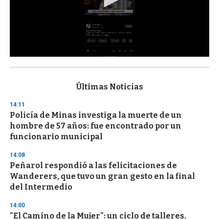
0
s
e
c
Últimas Noticias
o
n
14:11
d
Policía de Minas investiga la muerte de un
s
o
hombre de 57 años: fue encontrado por un
f
funcionario municipal
3
3
s
14:08
e
Peñarol respondió a las felicitaciones de
c
Wanderers, que tuvo un gran gesto en la final
o
n
del Intermedio
d
s
14:00
"El Camino de la Mujer": un ciclo de talleres,