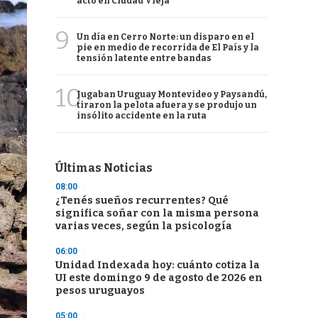
acto en Ciudad Vieja
9
Un día en Cerro Norte: un disparo en el
pie en medio de recorrida de El País y la
tensión latente entre bandas
10
Jugaban Uruguay Montevideo y Paysandú,
tiraron la pelota afuera y se produjo un
insólito accidente en la ruta
Últimas Noticias
08:00
¿Tenés sueños recurrentes? Qué
significa soñar con la misma persona
varias veces, según la psicología
06:00
Unidad Indexada hoy: cuánto cotiza la
UI este domingo 9 de agosto de 2026 en
pesos uruguayos
05:00