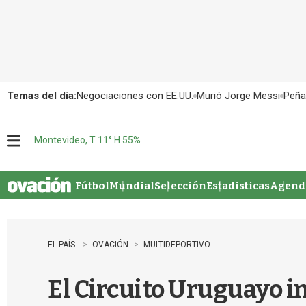
Temas del día:
Negociaciones con EE.UU.
Murió Jorge Messi
Peña
Montevideo, T 11° H 55%
M
e
n
u
Fútbol
Mundial
Selección
Estadisticas
Agenda
EL PAÍS
OVACIÓN
MULTIDEPORTIVO
El Circuito Uruguayo in