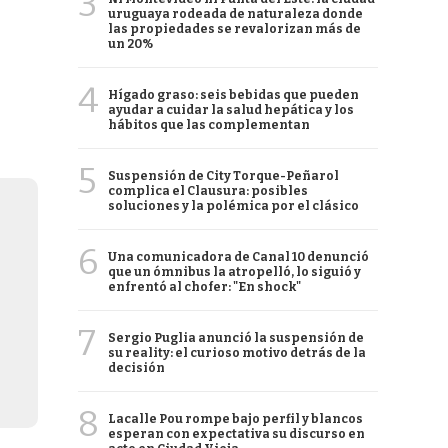
3
uruguaya rodeada de naturaleza donde
las propiedades se revalorizan más de
un 20%
4
Hígado graso: seis bebidas que pueden
ayudar a cuidar la salud hepática y los
hábitos que las complementan
5
Suspensión de City Torque-Peñarol
complica el Clausura: posibles
soluciones y la polémica por el clásico
6
Una comunicadora de Canal 10 denunció
que un ómnibus la atropelló, lo siguió y
enfrentó al chofer: "En shock"
7
Sergio Puglia anunció la suspensión de
su reality: el curioso motivo detrás de la
decisión
8
Lacalle Pou rompe bajo perfil y blancos
esperan con expectativa su discurso en