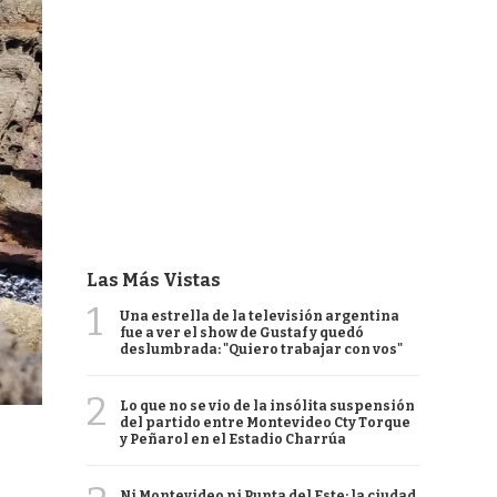
Las Más Vistas
1
Una estrella de la televisión argentina
fue a ver el show de Gustaf y quedó
deslumbrada: "Quiero trabajar con vos"
2
Lo que no se vio de la insólita suspensión
del partido entre Montevideo Cty Torque
y Peñarol en el Estadio Charrúa
Ni Montevideo ni Punta del Este: la ciudad