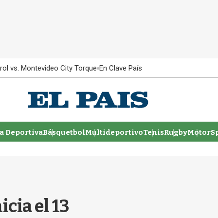
rol vs. Montevideo City Torque
En Clave País
 Deportiva
Básquetbol
Multideportivo
Tenis
Rugby
MotorSp
icia el 13