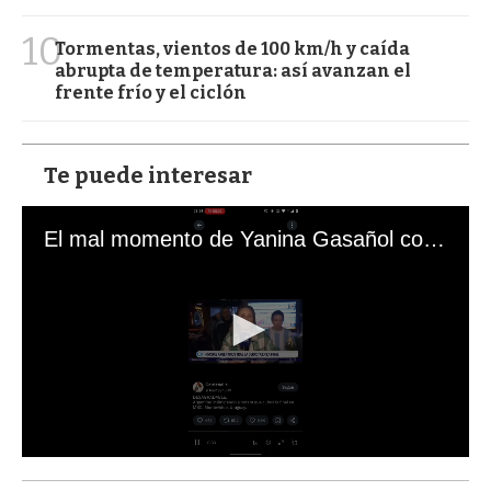
10
Tormentas, vientos de 100 km/h y caída
abrupta de temperatura: así avanzan el
frente frío y el ciclón
Te puede interesar
El mal momento de Yanina Gasañol con un hincha argentino en "Subrayado"
0
s