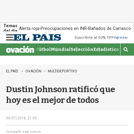
Temas
Alerta roja
Preocupaciones en INR
Bañados de Carrasco
del día:
Suscribite al 50% OFF
Ingresar
M
e
Fútbol
Mundial
Selección
Estadisticas
Agen
n
M
u
o
s
t
EL PAÍS
OVACIÓN
MULTIDEPORTIVO
r
a
Dustin Johnson ratificó que
r
b
hoy es el mejor de todos
�
s
q
u
30/07/2018, 21:05
e
d
Compartir esta noticia