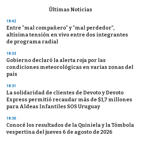
e
c
Últimas Noticias
o
n
18:42
d
Entre "mal compañero" y "mal perdedor",
s
o
altísima tensión en vivo entre dos integrantes
f
de programa radial
3
3
s
18:33
e
Gobierno declaró la alerta roja por las
c
condiciones meteorológicas en varias zonas del
o
n
país
d
s
18:31
La solidaridad de clientes de Devoto y Devoto
Express permitió recaudar más de $1,7 millones
para Aldeas Infantiles SOS Uruguay
18:30
Conocé los resultados de la Quiniela y la Tómbola
vespertina del jueves 6 de agosto de 2026