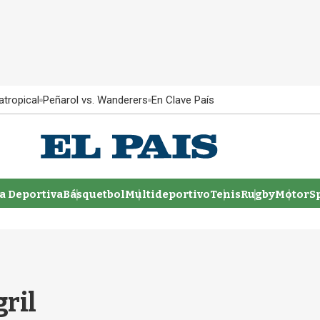
atropical
Peñarol vs. Wanderers
En Clave País
 Deportiva
Básquetbol
Multideportivo
Tenis
Rugby
MotorSp
ril