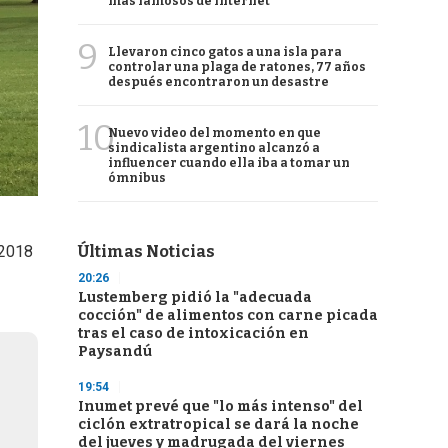
más famosos de internet
9
Llevaron cinco gatos a una isla para
controlar una plaga de ratones, 77 años
después encontraron un desastre
10
Nuevo video del momento en que
sindicalista argentino alcanzó a
influencer cuando ella iba a tomar un
ómnibus
 2018
Últimas Noticias
20:26
Lustemberg pidió la "adecuada
cocción" de alimentos con carne picada
tras el caso de intoxicación en
Paysandú
19:54
Inumet prevé que "lo más intenso" del
ciclón extratropical se dará la noche
del jueves y madrugada del viernes