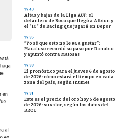
19:40
Altas y bajas de la Liga AUF: el
delantero de Boca que llegó a Albion y
el "10" de Racing que jugará en Depor
19:35
“Yo sé que esto no le va a gustar”:
Macaluso recordó su paso por Danubio
y apuntó contra Matosas
 está
 haga
19:33
El pronóstico para el jueves 6 de agosto
ue
de 2026: cómo estará el tiempo en cada
zona del país, según Inumet
s en
19:31
Este es el precio del oro hoy 5 de agosto
fue
de 2026: su valor, según los datos del
BROU
a al
yo en