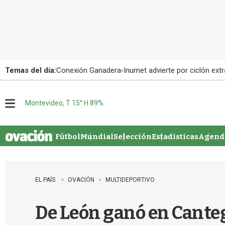
Temas del día:
Conexión Ganadera
Inumet advierte por ciclón extr
Montevideo, T 15° H 89%
M
e
n
u
Fútbol
Mundial
Selección
Estadisticas
Agenda
EL PAÍS
OVACIÓN
MULTIDEPORTIVO
De León ganó en Canteg