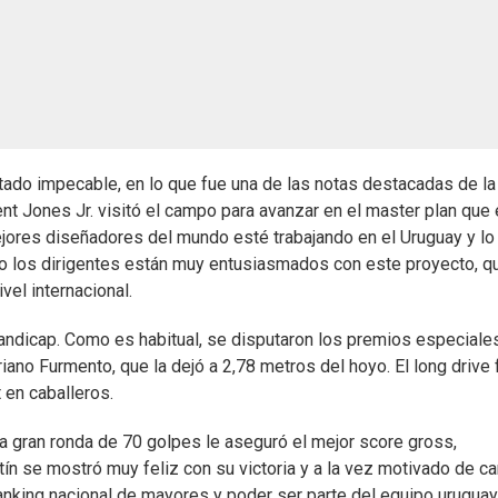
tado impecable, en lo que fue una de las notas destacadas de la
ent Jones Jr. visitó el campo para avanzar en el master plan que
mejores diseñadores del mundo esté trabajando en el Uruguay y lo
o los dirigentes están muy entusiasmados con este proyecto, q
vel internacional.
handicap. Como es habitual, se disputaron los premios especiale
ano Furmento, que la dejó a 2,78 metros del hoyo. El long drive 
 en caballeros.
na gran ronda de 70 golpes le aseguró el mejor score gross,
n se mostró muy feliz con su victoria y a la vez motivado de car
l ranking nacional de mayores y poder ser parte del equipo urugua