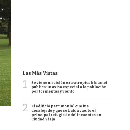
Las Más Vistas
1
Se viene un ciclón extratropical: Inumet
publica un aviso especial a la población
por tormentas y viento
2
El edificio patrimonial que fue
desalojado y que se había vuelto el
principal refugio de delincuentes en
Ciudad Vieja