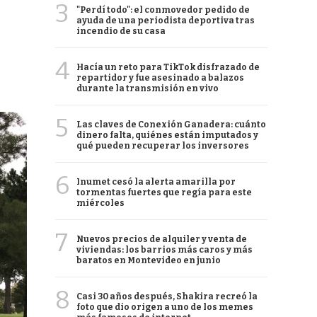
3
"Perdí todo": el conmovedor pedido de
ayuda de una periodista deportiva tras
incendio de su casa
4
Hacía un reto para TikTok disfrazado de
repartidor y fue asesinado a balazos
durante la transmisión en vivo
5
Las claves de Conexión Ganadera: cuánto
dinero falta, quiénes están imputados y
qué pueden recuperar los inversores
6
Inumet cesó la alerta amarilla por
tormentas fuertes que regía para este
miércoles
7
Nuevos precios de alquiler y venta de
viviendas: los barrios más caros y más
baratos en Montevideo en junio
8
Casi 30 años después, Shakira recreó la
foto que dio origen a uno de los memes