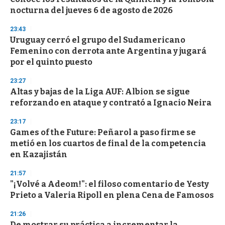
o
nocturna del jueves 6 de agosto de 2026
f
3
23:43
3
s
Uruguay cerró el grupo del Sudamericano
e
Femenino con derrota ante Argentina y jugará
c
por el quinto puesto
o
n
d
23:27
s
Altas y bajas de la Liga AUF: Albion se sigue
reforzando en ataque y contrató a Ignacio Neira
23:17
Games of the Future: Peñarol a paso firme se
metió en los cuartos de final de la competencia
en Kazajistán
21:57
"¡Volvé a Adeom!": el filoso comentario de Yesty
Prieto a Valeria Ripoll en plena Cena de Famosos
21:26
De mostrar su práctica a incrementar la