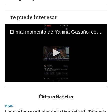
Te puede interesar
El mal momento de Yanina Gasañol con un hincha argentino en "Subrayado"
0
s
e
c
Últimas Noticias
o
n
23:45
d
Conocé los resultados de la Quiniela y la Tómbola
s