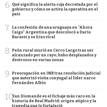
6
Qué significa la alerta roja decretada por el
gobierno y cómo se activa la operativa en el
país
7
La confesión de una uruguaya en "Ahora
Caigo" Argentina que descolocó a Darío
Barassi y se hizo viral
8
Peón rural murió en Cerro Largo tras ser
alcanzado por un rayo; hubo desplazados y
destrozos en varias zonas
9
Preocupación en INR tras resolución judicial
que autorizó visita conyugal al líder narco
Fernández Albín
10
Yan Diomande es el fichaje más caro en la
historia de Real Madrid: origen atípico y la
tragedia que lo fortaleció