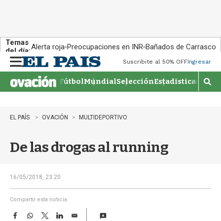
Temas
Alerta roja
Preocupaciones en INR
Bañados de Carrasco
del día:
Suscribite al 50% OFF
Ingresar
M
e
Fútbol
Mundial
Selección
Estadisticas
Agen
n
M
u
o
s
t
EL PAÍS
OVACIÓN
MULTIDEPORTIVO
r
a
De las drogas al running
r
b
�
s
16/05/2018, 23:20
q
u
Compartir esta noticia
e
F
W
T
L
E
d