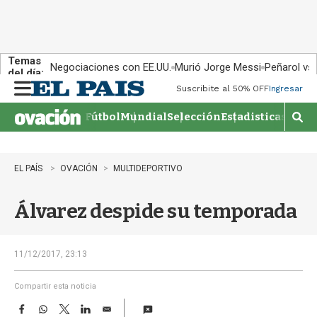
Temas
Negociaciones con EE.UU.
Murió Jorge Messi
Peñarol vs
del día:
Suscribite al 50% OFF
Ingresar
M
e
Fútbol
Mundial
Selección
Estadisticas
Agen
n
M
u
o
s
t
EL PAÍS
OVACIÓN
MULTIDEPORTIVO
r
a
Álvarez despide su temporada
r
b
�
s
11/12/2017, 23:13
q
u
Compartir esta noticia
e
F
W
T
L
E
d