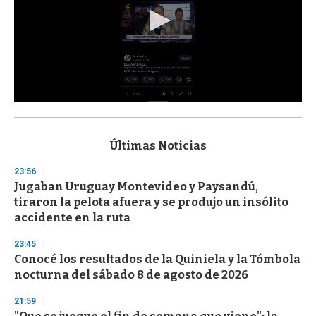
0
s
e
c
Últimas Noticias
o
n
23:56
d
Jugaban Uruguay Montevideo y Paysandú,
s
o
tiraron la pelota afuera y se produjo un insólito
f
accidente en la ruta
3
3
s
23:45
e
Conocé los resultados de la Quiniela y la Tómbola
c
nocturna del sábado 8 de agosto de 2026
o
n
d
21:59
s