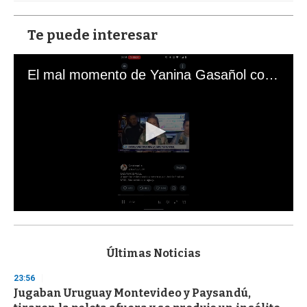
Te puede interesar
El mal momento de Yanina Gasañol con un hincha argentino en "Subrayado"
0
s
e
c
Últimas Noticias
o
n
23:56
d
Jugaban Uruguay Montevideo y Paysandú,
s
o