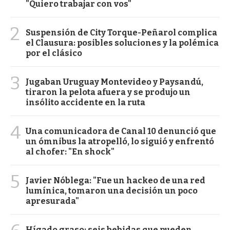
"Quiero trabajar con vos"
2
Suspensión de City Torque-Peñarol complica
el Clausura: posibles soluciones y la polémica
por el clásico
3
Jugaban Uruguay Montevideo y Paysandú,
tiraron la pelota afuera y se produjo un
insólito accidente en la ruta
4
Una comunicadora de Canal 10 denunció que
un ómnibus la atropelló, lo siguió y enfrentó
al chofer: "En shock"
5
Javier Nóblega: "Fue un hackeo de una red
lumínica, tomaron una decisión un poco
apresurada"
Hígado graso: seis bebidas que pueden