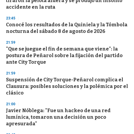
tiraron la pelota afuera y se produjo un insólito
f
accidente en la ruta
3
3
s
23:45
e
Conocé los resultados de la Quiniela y la Tómbola
c
nocturna del sábado 8 de agosto de 2026
o
n
d
21:59
s
"Que se juegue el fin de semana que viene": la
postura de Peñarol sobre la fijación del partido
ante City Torque
21:59
Suspensión de City Torque-Peñarol complica el
Clausura: posibles soluciones y la polémica por el
clásico
21:00
Javier Nóblega: "Fue un hackeo de una red
lumínica, tomaron una decisión un poco
apresurada"