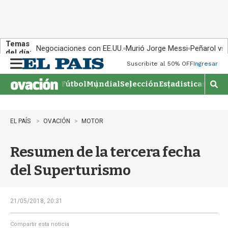
Temas
Negociaciones con EE.UU.
Murió Jorge Messi
Peñarol vs
del día:
Suscribite al 50% OFF
Ingresar
M
e
Fútbol
Mundial
Selección
Estadisticas
Agen
n
M
u
o
s
t
EL PAÍS
OVACIÓN
MOTOR
r
a
Resumen de la tercera fecha
r
b
del Superturismo
�
s
q
u
21/05/2018, 20:31
e
d
Compartir esta noticia