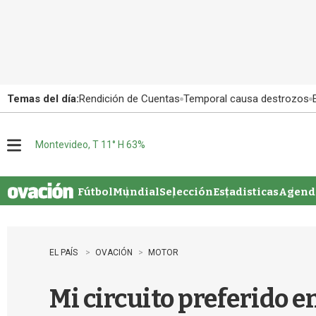
Temas del día:
Rendición de Cuentas
Temporal causa destrozos
Montevideo, T 11° H 63%
M
e
n
u
Fútbol
Mundial
Selección
Estadisticas
Agenda
EL PAÍS
OVACIÓN
MOTOR
Mi circuito preferido 