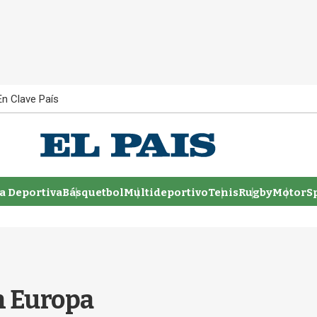
En Clave País
 Deportiva
Básquetbol
Multideportivo
Tenis
Rugby
MotorSp
en Europa