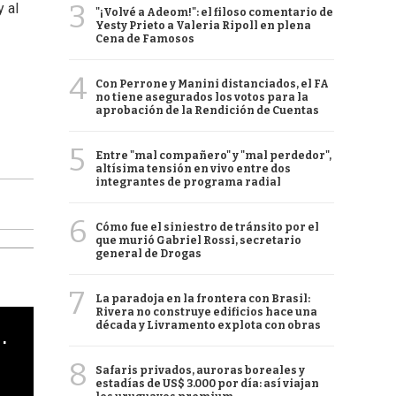
3
 al
"¡Volvé a Adeom!": el filoso comentario de
Yesty Prieto a Valeria Ripoll en plena
Cena de Famosos
4
Con Perrone y Manini distanciados, el FA
no tiene asegurados los votos para la
aprobación de la Rendición de Cuentas
5
Entre "mal compañero" y "mal perdedor",
altísima tensión en vivo entre dos
integrantes de programa radial
6
Cómo fue el siniestro de tránsito por el
que murió Gabriel Rossi, secretario
general de Drogas
7
La paradoja en la frontera con Brasil:
Rivera no construye edificios hace una
década y Livramento explota con obras
cha argentino en "Subrayado"
8
Safaris privados, auroras boreales y
estadías de US$ 3.000 por día: así viajan