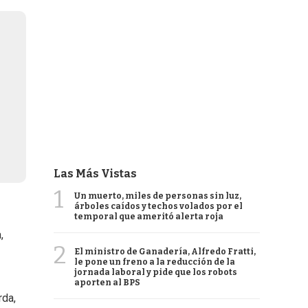
Las Más Vistas
1
Un muerto, miles de personas sin luz,
árboles caídos y techos volados por el
temporal que ameritó alerta roja
,
2
El ministro de Ganadería, Alfredo Fratti,
le pone un freno a la reducción de la
jornada laboral y pide que los robots
aporten al BPS
rda,