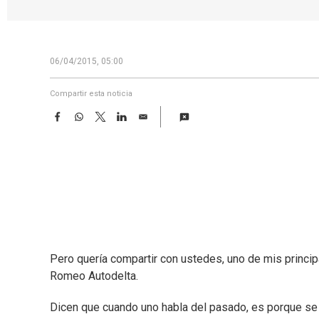
06/04/2015, 05:00
Compartir esta noticia
F
W
T
L
E
a
h
w
i
m
c
a
i
n
a
e
t
t
k
i
b
s
t
e
l
o
A
e
d
o
p
r
I
k
p
n
Pero quería compartir con ustedes, uno de mis princip
Romeo Autodelta.
Dicen que cuando uno habla del pasado, es porque se 