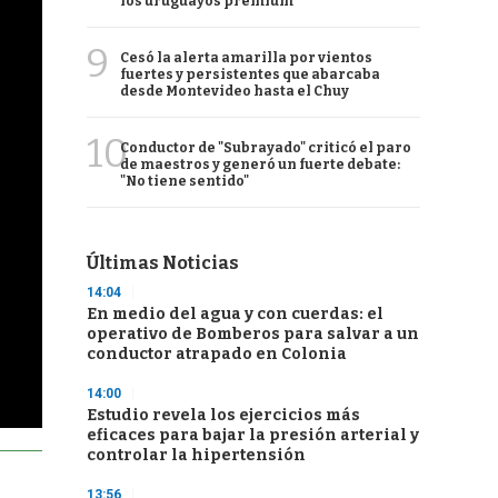
los uruguayos premium
9
Cesó la alerta amarilla por vientos
fuertes y persistentes que abarcaba
desde Montevideo hasta el Chuy
10
Conductor de "Subrayado" criticó el paro
de maestros y generó un fuerte debate:
"No tiene sentido"
Últimas Noticias
14:04
En medio del agua y con cuerdas: el
operativo de Bomberos para salvar a un
conductor atrapado en Colonia
14:00
Estudio revela los ejercicios más
eficaces para bajar la presión arterial y
controlar la hipertensión
13:56