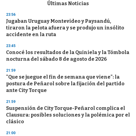
c
Últimas Noticias
o
n
23:56
d
Jugaban Uruguay Montevideo y Paysandú,
s
o
tiraron la pelota afuera y se produjo un insólito
f
accidente en la ruta
3
3
s
23:45
e
Conocé los resultados de la Quiniela y la Tómbola
c
nocturna del sábado 8 de agosto de 2026
o
n
d
21:59
s
"Que se juegue el fin de semana que viene": la
postura de Peñarol sobre la fijación del partido
ante City Torque
21:59
Suspensión de City Torque-Peñarol complica el
Clausura: posibles soluciones y la polémica por el
clásico
21:00