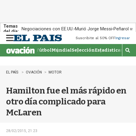
Temas
Negociaciones con EE.UU.
Murió Jorge Messi
Peñarol vs
del día:
Suscribite al 50% OFF
Ingresar
M
e
Fútbol
Mundial
Selección
Estadisticas
Agen
n
M
u
o
s
t
EL PAÍS
OVACIÓN
MOTOR
r
a
Hamilton fue el más rápido en
r
b
otro día complicado para
�
s
McLaren
q
u
e
d
28/02/2015, 21:23