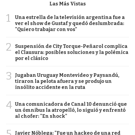
Las Más Vistas
1
Una estrella de la televisión argentina fue a
ver el show de Gustaf y quedó deslumbrada:
"Quiero trabajar con vos"
2
Suspensión de City Torque-Peñarol complica
el Clausura: posibles soluciones y la polémica
por el clásico
3
Jugaban Uruguay Montevideo y Paysandú,
tiraron la pelota afuera y se produjo un
insólito accidente en la ruta
4
Una comunicadora de Canal 10 denunció que
un ómnibus la atropelló, lo siguió y enfrentó
al chofer: "En shock"
5
Javier Nóblega: "Fue un hackeo de una red