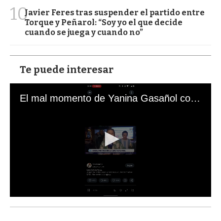
10
Javier Feres tras suspender el partido entre
Torque y Peñarol: “Soy yo el que decide
cuando se juega y cuando no”
Te puede interesar
El mal momento de Yanina Gasañol con un hincha argentino en "Subrayado"
0
s
e