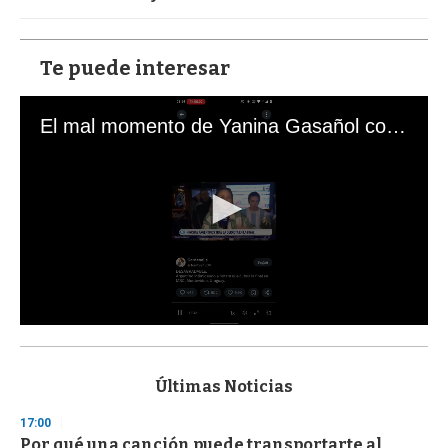
Te puede interesar
El mal momento de Yanina Gasañol con un hincha argentino en "Subrayado"
0
s
e
c
Últimas Noticias
o
n
17:00
d
Por qué una canción puede transportarte al
s