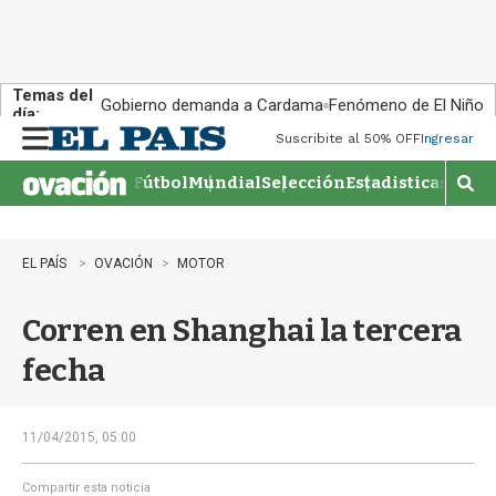
Temas del
Gobierno demanda a Cardama
Fenómeno de El Niño
día:
Suscribite al 50% OFF
Ingresar
M
e
Fútbol
Mundial
Selección
Estadisticas
Agen
n
M
u
o
s
t
EL PAÍS
OVACIÓN
MOTOR
r
a
Corren en Shanghai la tercera
r
b
fecha
�
s
q
u
11/04/2015, 05:00
e
d
Compartir esta noticia