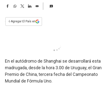
a
F
W
T
L
E
a
h
w
i
m
c
a
i
n
a
e
t
t
k
i
+
Agregar El País en
b
s
t
e
l
o
A
e
d
o
p
r
I
k
p
n
En el autódromo de Shanghai se desarrollará esta
madrugada, desde la hora 3.00 de Uruguay, el Gran
Premio de China, tercera fecha del Campeonato
Mundial de Fórmula Uno.