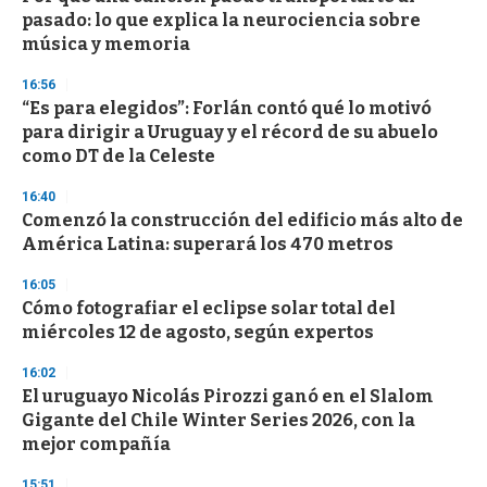
o
pasado: lo que explica la neurociencia sobre
f
música y memoria
3
3
s
16:56
e
“Es para elegidos”: Forlán contó qué lo motivó
c
para dirigir a Uruguay y el récord de su abuelo
o
n
como DT de la Celeste
d
s
16:40
Comenzó la construcción del edificio más alto de
América Latina: superará los 470 metros
16:05
Cómo fotografiar el eclipse solar total del
miércoles 12 de agosto, según expertos
16:02
El uruguayo Nicolás Pirozzi ganó en el Slalom
Gigante del Chile Winter Series 2026, con la
mejor compañía
15:51