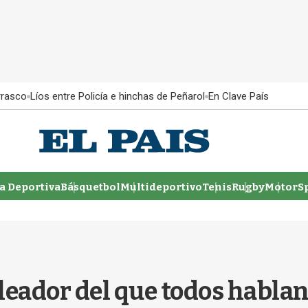
rrasco
Líos entre Policía e hinchas de Peñarol
En Clave País
 Deportiva
Básquetbol
Multideportivo
Tenis
Rugby
MotorSp
leador del que todos habla