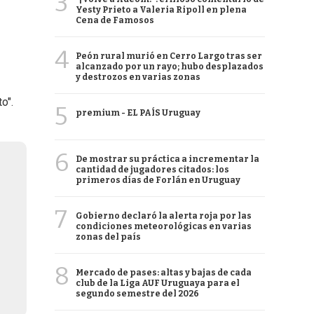
3
Yesty Prieto a Valeria Ripoll en plena
Cena de Famosos
4
Peón rural murió en Cerro Largo tras ser
alcanzado por un rayo; hubo desplazados
y destrozos en varias zonas
o".
5
premium - EL PAÍS Uruguay
6
De mostrar su práctica a incrementar la
cantidad de jugadores citados: los
primeros días de Forlán en Uruguay
7
Gobierno declaró la alerta roja por las
condiciones meteorológicas en varias
zonas del país
8
Mercado de pases: altas y bajas de cada
club de la Liga AUF Uruguaya para el
segundo semestre del 2026