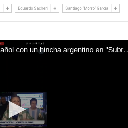
a
Eduardo Sacheri
Santiago "Morro" García
El mal momento de Yanina Gasañol con un hin