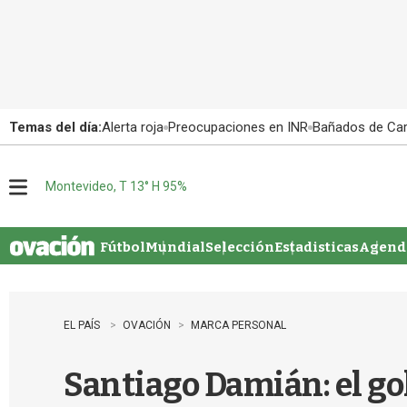
Temas del día:
Alerta roja
Preocupaciones en INR
Bañados de Ca
Montevideo, T 13° H 95%
M
e
n
u
Fútbol
Mundial
Selección
Estadisticas
Agenda
EL PAÍS
OVACIÓN
MARCA PERSONAL
Santiago Damián: el go