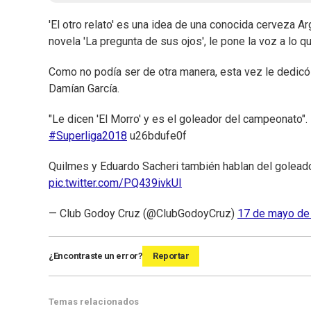
'El otro relato' es una idea de una conocida cerveza Ar
novela 'La pregunta de sus ojos', le pone la voz a lo q
Como no podía ser de otra manera, esta vez le dedicó 
Damían García.
"Le dicen 'El Morro' y es el goleador del campeonato".
#Superliga2018
u26bdufe0f
Quilmes y Eduardo Sacheri también hablan del goleado
pic.twitter.com/PQ439ivkUI
— Club Godoy Cruz (@ClubGodoyCruz)
17 de mayo de
¿Encontraste un error?
Reportar
Temas relacionados