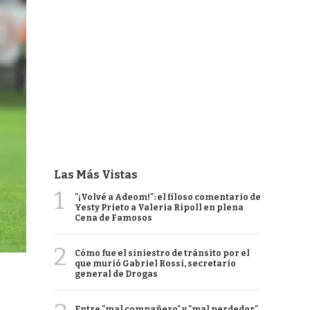
Las Más Vistas
1
"¡Volvé a Adeom!": el filoso comentario de
Yesty Prieto a Valeria Ripoll en plena
Cena de Famosos
2
Cómo fue el siniestro de tránsito por el
que murió Gabriel Rossi, secretario
general de Drogas
Entre "mal compañero" y "mal perdedor",