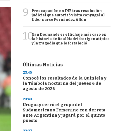
9
Preocupación en INR tras resolución
judicial que autorizó visita conyugal al
líder narco Fernández Albín
10
Yan Diomande es el fichaje más caro en
la historia de Real Madrid: origen atípico
y la tragedia que lo fortaleció
Últimas Noticias
23:45
Conocé los resultados de la Quiniela y
la Tómbola nocturna del jueves 6 de
agosto de 2026
23:43
Uruguay cerró el grupo del
Sudamericano Femenino con derrota
ante Argentina y jugará por el quinto
puesto