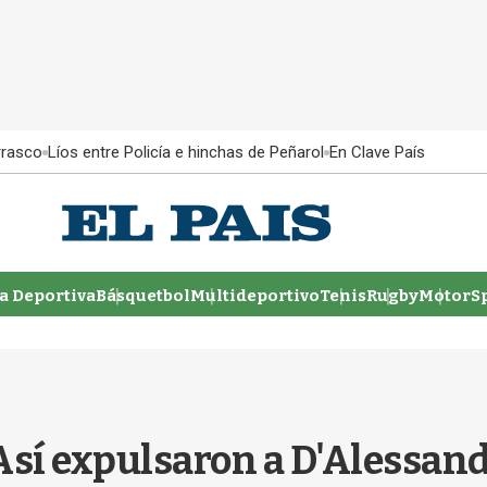
rrasco
Líos entre Policía e hinchas de Peñarol
En Clave País
 Deportiva
Básquetbol
Multideportivo
Tenis
Rugby
MotorSp
Así expulsaron a D'Alessand