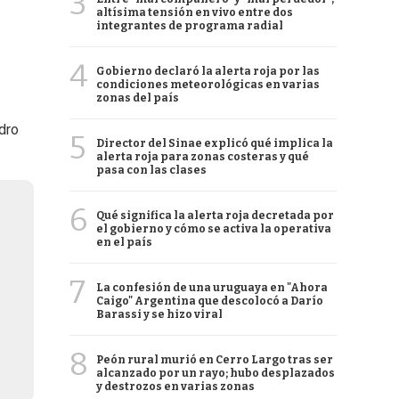
3
altísima tensión en vivo entre dos
integrantes de programa radial
4
Gobierno declaró la alerta roja por las
condiciones meteorológicas en varias
zonas del país
dro
5
Director del Sinae explicó qué implica la
alerta roja para zonas costeras y qué
pasa con las clases
6
Qué significa la alerta roja decretada por
el gobierno y cómo se activa la operativa
en el país
7
La confesión de una uruguaya en "Ahora
Caigo" Argentina que descolocó a Darío
Barassi y se hizo viral
8
Peón rural murió en Cerro Largo tras ser
alcanzado por un rayo; hubo desplazados
y destrozos en varias zonas