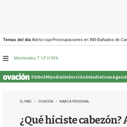
Temas del día:
Alerta roja
Preocupaciones en INR
Bañados de Ca
Montevideo, T 13° H 95%
M
e
n
u
Fútbol
Mundial
Selección
Estadisticas
Agenda
EL PAÍS
OVACIÓN
MARCA PERSONAL
¿Qué hiciste cabezón? 