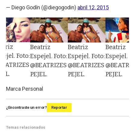
— Diego Godín (@diegogodin)
abril 12, 2015
atriz
Beatriz
Beatriz
Beatriz
pejel. Foto:
Espejel. Foto:
Espejel. Foto:
Espejel. Fo
BEATRIZES
@BEATRIZES
@BEATRIZES
@BEATRIZ
JEL.
PEJEL.
PEJEL.
PEJEL.
Marca Personal
¿Encontraste un error?
Reportar
Temas relacionados