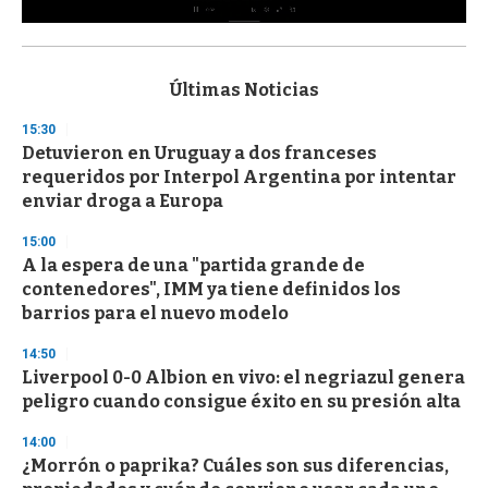
0
s
e
c
Últimas Noticias
o
n
15:30
d
Detuvieron en Uruguay a dos franceses
s
o
requeridos por Interpol Argentina por intentar
f
enviar droga a Europa
3
3
s
15:00
e
A la espera de una "partida grande de
c
contenedores", IMM ya tiene definidos los
o
n
barrios para el nuevo modelo
d
s
14:50
Liverpool 0-0 Albion en vivo: el negriazul genera
peligro cuando consigue éxito en su presión alta
14:00
¿Morrón o paprika? Cuáles son sus diferencias,