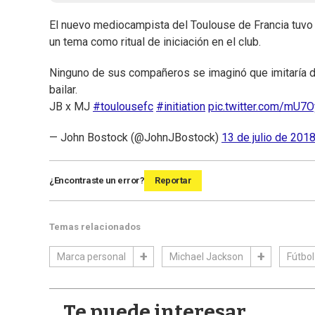
El nuevo mediocampista del Toulouse de Francia tuvo
un tema como ritual de iniciación en el club.
Ninguno de sus compañeros se imaginó que imitaría 
bailar.
JB x MJ
#toulousefc
#initiation
pic.twitter.com/mU7
— John Bostock (@JohnJBostock)
13 de julio de 201
¿Encontraste un error?
Reportar
Temas relacionados
Marca personal
Michael Jackson
Fútbol
Te puede interesar