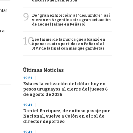
discurso de Lacalle Pou
ntar
9
De “gran exhibición” al “deslumbre”: así
vieron en Argentina otra gran actuación
de Leonel Jaime en Peñarol
a a
10
Leo Jaime: de la marca que alcanzó en
apenas cuatro partidos en Peñarol al
MVP de la final con más que gambetas
Últimas Noticias
19:51
Esta es la cotización del dólar hoy en
pesos uruguayos al cierre del jueves 6
de agosto de 2026
19:41
Daniel Enríquez, de exitoso pasaje por
Nacional, vuelve a Colón en el rol de
director deportivo
19:41