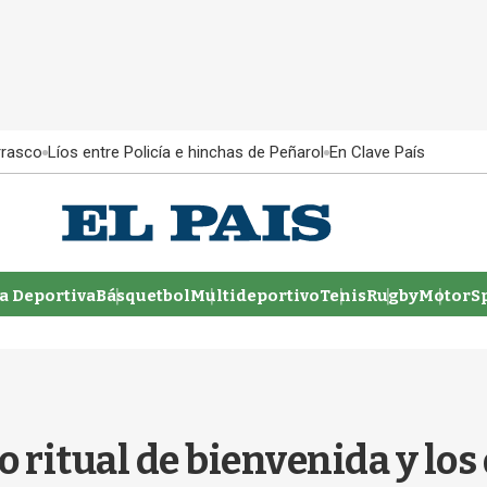
rrasco
Líos entre Policía e hinchas de Peñarol
En Clave País
 Deportiva
Básquetbol
Multideportivo
Tenis
Rugby
MotorSp
o ritual de bienvenida y lo