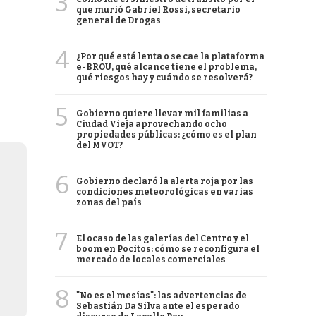
3
que murió Gabriel Rossi, secretario
general de Drogas
4
¿Por qué está lenta o se cae la plataforma
e-BROU, qué alcance tiene el problema,
qué riesgos hay y cuándo se resolverá?
5
Gobierno quiere llevar mil familias a
Ciudad Vieja aprovechando ocho
propiedades públicas: ¿cómo es el plan
del MVOT?
6
Gobierno declaró la alerta roja por las
condiciones meteorológicas en varias
zonas del país
7
El ocaso de las galerías del Centro y el
boom en Pocitos: cómo se reconfigura el
mercado de locales comerciales
8
"No es el mesías": las advertencias de
Sebastián Da Silva ante el esperado