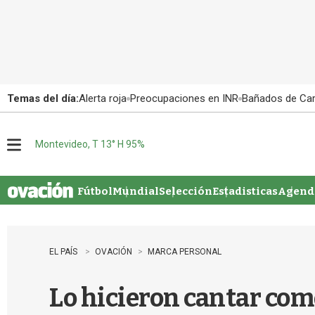
Temas del día:
Alerta roja
Preocupaciones en INR
Bañados de Ca
Montevideo, T 13° H 95%
M
e
n
u
Fútbol
Mundial
Selección
Estadisticas
Agenda
EL PAÍS
OVACIÓN
MARCA PERSONAL
Lo hicieron cantar com