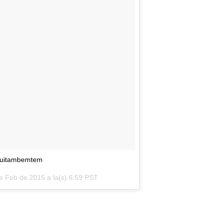
Aquitambemtem
e Feb de 2015 a la(s) 6:59 PST