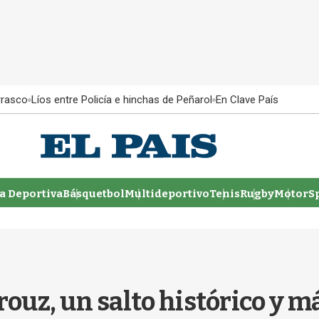
rrasco
Líos entre Policía e hinchas de Peñarol
En Clave País
 Deportiva
Básquetbol
Multideportivo
Tenis
Rugby
MotorSp
uz, un salto histórico y más