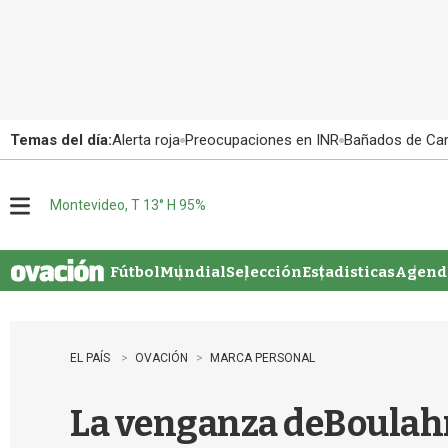
Temas del día:
Alerta roja
Preocupaciones en INR
Bañados de Ca
Montevideo, T 13° H 95%
M
e
n
u
Fútbol
Mundial
Selección
Estadisticas
Agenda
EL PAÍS
OVACIÓN
MARCA PERSONAL
La venganza deBoulahro