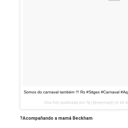
Somos do carnaval também !!! Rs #Sitges #Carnaval #
Una foto publicada por Nj (@neymarjr) el
16 d
?Acompañando a mamá Beckham