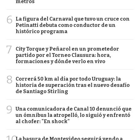
metros
6
La figura del Carnaval que tuvo un cruce con
Petinatti debuta como conductor de un
histórico programa
7
City Torque y Peñarol en un prometedor
partido por el Torneo Clausura: hora,
formaciones y dónde verlo en vivo
8
Correrá 50 km al día por todo Uruguay: la
historia de superación tras el nuevo desafío
de Santiago Stirling
9
Una comunicadora de Canal 10 denunció que
un ómnibus la atropelló, lo siguió y enfrentó
al chofer: "En shock"
10
La basura de Montevideo seguirá yendo a