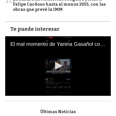
Felipe Cardoso hasta al menos 2055, con las
obras que prevé la IMM
Te puede interesar
El mal momento de Yanina Gasañol con un hincha argentino en "Subrayado"
0
s
e
c
Últimas Noticias
o