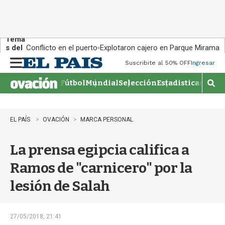
Tema
s del
Conflicto en el puerto
Explotaron cajero en Parque Miramar
día:
Suscribite al 50% OFF
Ingresar
M
e
Fútbol
Mundial
Selección
Estadisticas
Agen
n
M
u
o
s
t
EL PAÍS
OVACIÓN
MARCA PERSONAL
r
a
La prensa egipcia califica a
r
b
Ramos de "carnicero" por la
�
s
lesión de Salah
q
u
e
d
27/05/2018, 21:41