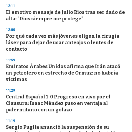
n
12:11
d
El emotivo mensaje de Julio Ríos tras ser dado de
s
o
alta: "Dios siempre me protege"
f
3
12:00
3
s
Por qué cada vez más jóvenes eligen la cirugía
e
láser para dejar de usar anteojos o lentes de
c
contacto
o
n
d
11:59
s
Emiratos Árabes Unidos afirma que Irán atacó
un petrolero en estrecho de Ormuz: no habría
víctimas
11:29
Central Español 1-0 Progreso en vivo por el
Clausura: Isaac Méndez puso en ventaja al
palermitano con un golazo
11:19
Sergio Puglia anunció la suspensión de su