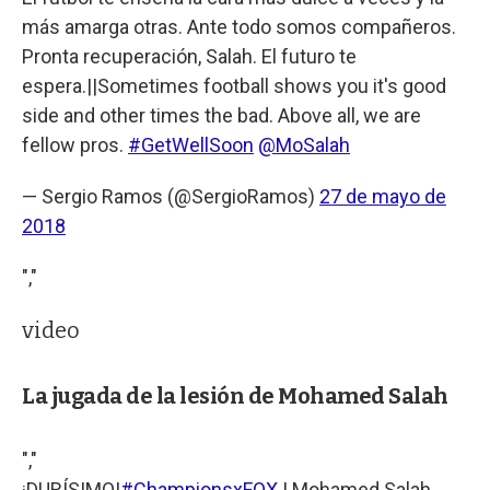
más amarga otras. Ante todo somos compañeros.
Pronta recuperación, Salah. El futuro te
espera.||Sometimes football shows you it's good
side and other times the bad. Above all, we are
fellow pros.
#GetWellSoon
@MoSalah
— Sergio Ramos (@SergioRamos)
27 de mayo de
2018
","
video
La jugada de la lesión de Mohamed Salah
","
¡DURÍSIMO!
#ChampionsxFOX
| Mohamed Salah