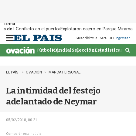
Tema
s del
Conflicto en el puerto
Explotaron cajero en Parque Miramar
día:
Suscribite al 50% OFF
Ingresar
M
e
Fútbol
Mundial
Selección
Estadisticas
Agen
n
M
u
o
s
t
EL PAÍS
OVACIÓN
MARCA PERSONAL
r
a
La intimidad del festejo
r
b
adelantado de Neymar
�
s
q
u
05/02/2018, 00:21
e
d
Compartir esta noticia