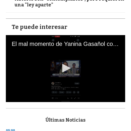
una "ley aparte"
Te puede interesar
El mal momento de Yanina Gasañol con un hincha argentino en "Subrayado"
0
s
e
c
Últimas Noticias
o
n
05:00