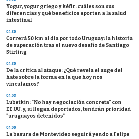
d
Yogur, yogur griego y kéfir: cuáles son sus
s
o
diferencias y qué beneficios aportan a la salud
f
intestinal
3
3
s
04:30
e
Correrá 50 km al día por todo Uruguay: la historia
c
de superación tras el nuevo desafío de Santiago
o
n
Stirling
d
s
04:30
De la crítica al ataque: ¿Qué revela el auge del
hate sobre la forma en la que hoy nos
vinculamos?
04:03
Lubetkin: "No hay negociación concreta" con
EE.UU. y, si llegan deportados, tendrán prioridad
"uruguayos detenidos"
04:00
La basura de Montevideo seguirá yendo a Felipe