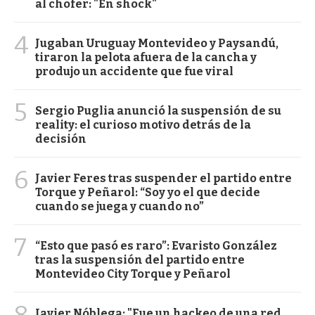
al chofer: "En shock"
4
Jugaban Uruguay Montevideo y Paysandú,
tiraron la pelota afuera de la cancha y
produjo un accidente que fue viral
5
Sergio Puglia anunció la suspensión de su
reality: el curioso motivo detrás de la
decisión
6
Javier Feres tras suspender el partido entre
Torque y Peñarol: “Soy yo el que decide
cuando se juega y cuando no”
7
“Esto que pasó es raro”: Evaristo González
tras la suspensión del partido entre
Montevideo City Torque y Peñarol
8
Javier Nóblega: "Fue un hackeo de una red