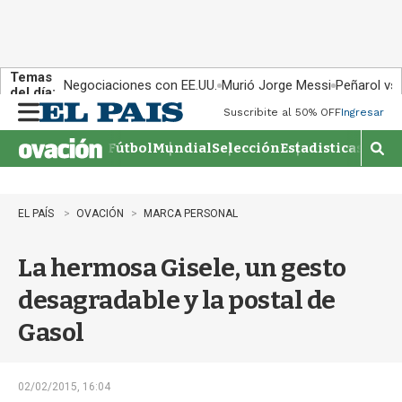
Temas
Negociaciones con EE.UU.
Murió Jorge Messi
Peñarol vs
del día:
Suscribite al 50% OFF
Ingresar
M
e
Fútbol
Mundial
Selección
Estadisticas
Agen
n
M
u
o
s
t
EL PAÍS
OVACIÓN
MARCA PERSONAL
r
a
La hermosa Gisele, un gesto
r
b
desagradable y la postal de
�
s
Gasol
q
u
e
d
02/02/2015, 16:04