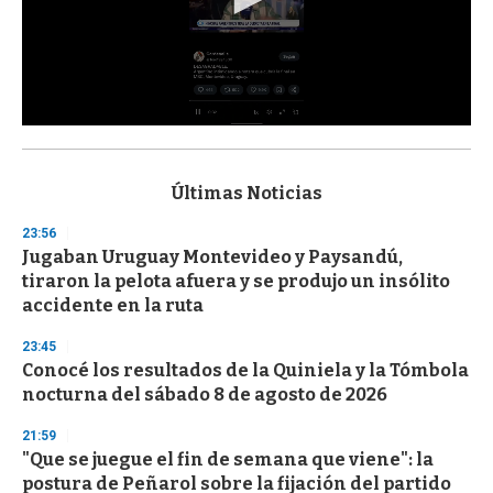
0
s
e
c
Últimas Noticias
o
n
23:56
d
Jugaban Uruguay Montevideo y Paysandú,
s
o
tiraron la pelota afuera y se produjo un insólito
f
accidente en la ruta
3
3
s
23:45
e
Conocé los resultados de la Quiniela y la Tómbola
c
nocturna del sábado 8 de agosto de 2026
o
n
d
21:59
s
"Que se juegue el fin de semana que viene": la
postura de Peñarol sobre la fijación del partido