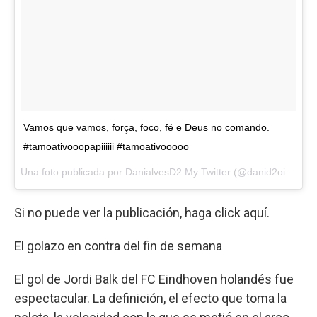
Vamos que vamos, força, foco, fé e Deus no comando.
#tamoativooopapiiiiii #tamoativooooo
Una foto publicada por DanialvesD2 My Twitter (@danid2ois) el
27
Si no puede ver la publicación, haga click aquí.
El golazo en contra del fin de semana
El gol de Jordi Balk del FC Eindhoven holandés fue
espectacular. La definición, el efecto que toma la