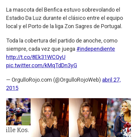
La mascota del Benfica estuvo sobrevolando el
Estadio Da Luz durante el clásico entre el equipo
local y el Porto de la liga Zon Sagres de Portugal.
Toda la cobertura del partido de anoche, como
siempre, cada vez que juega
#independiente
http://t.co/8Ek31WCQyU
pic.twitter.com/kMqTdDn3yG
— OrgulloRojo.com (@OrgulloRojoWeb)
abril 27,
2015
mille Kos.