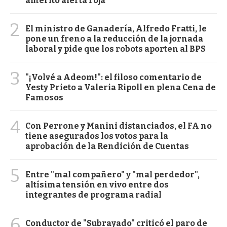
ameritó alerta roja
2
El ministro de Ganadería, Alfredo Fratti, le
pone un freno a la reducción de la jornada
laboral y pide que los robots aporten al BPS
3
"¡Volvé a Adeom!": el filoso comentario de
Yesty Prieto a Valeria Ripoll en plena Cena de
Famosos
4
Con Perrone y Manini distanciados, el FA no
tiene asegurados los votos para la
aprobación de la Rendición de Cuentas
5
Entre "mal compañero" y "mal perdedor",
altísima tensión en vivo entre dos
integrantes de programa radial
6
Conductor de "Subrayado" criticó el paro de