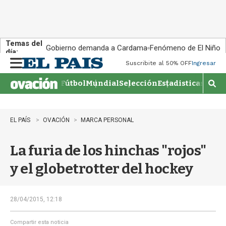
Temas del
Gobierno demanda a Cardama
Fenómeno de El Niño
día:
Suscribite al 50% OFF
Ingresar
M
e
Fútbol
Mundial
Selección
Estadisticas
Agen
n
M
u
o
s
t
EL PAÍS
OVACIÓN
MARCA PERSONAL
r
a
La furia de los hinchas "rojos"
r
b
y el globetrotter del hockey
�
s
q
u
28/04/2015, 12:18
e
d
Compartir esta noticia