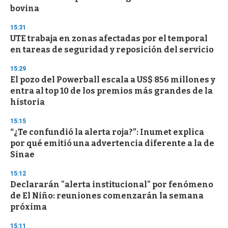
f
bovina
3
3
s
15:31
e
UTE trabaja en zonas afectadas por el temporal
c
en tareas de seguridad y reposición del servicio
o
n
d
15:29
s
El pozo del Powerball escala a US$ 856 millones y
entra al top 10 de los premios más grandes de la
historia
15:15
“¿Te confundió la alerta roja?”: Inumet explica
por qué emitió una advertencia diferente a la de
Sinae
15:12
Declararán "alerta institucional" por fenómeno
de El Niño: reuniones comenzarán la semana
próxima
15:11