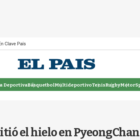
En Clave País
 Deportiva
Básquetbol
Multideportivo
Tenis
Rugby
MotorSp
itió el hielo en PyeongCha