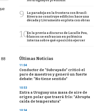
los uruguayos premium
que
9
La paradoja en la frontera con Brasil:
Rivera no construye edificios hace una
década y Livramento explota con obras
10
En la previa a discurso de Lacalle Pou,
blancos se enfrascan en polémica
interna sobre qué oposición ejercer
Últimas Noticias
s 88
11:04
Conductor de "Subrayado" criticó el
paro de maestros y generó un fuerte
debate: "No tiene sentido"
10:53
Entra a Uruguay una masa de aire de
origen polar que traerá frío: "Abrupta
caída de temperatura"
10:34