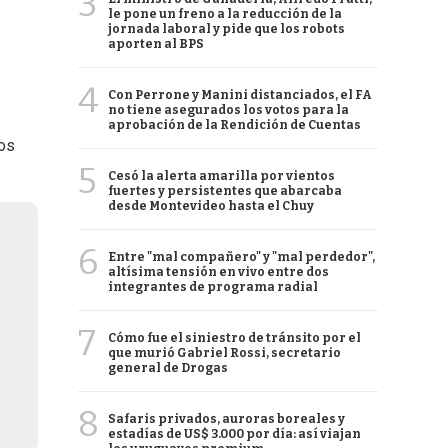
3
le pone un freno a la reducción de la
jornada laboral y pide que los robots
aporten al BPS
4
Con Perrone y Manini distanciados, el FA
no tiene asegurados los votos para la
aprobación de la Rendición de Cuentas
los
5
Cesó la alerta amarilla por vientos
fuertes y persistentes que abarcaba
desde Montevideo hasta el Chuy
6
Entre "mal compañero" y "mal perdedor",
altísima tensión en vivo entre dos
integrantes de programa radial
7
Cómo fue el siniestro de tránsito por el
que murió Gabriel Rossi, secretario
general de Drogas
8
Safaris privados, auroras boreales y
estadías de US$ 3.000 por día: así viajan