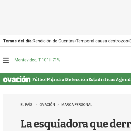
Temas del día:
Rendición de Cuentas
Temporal causa destrozos
Montevideo, T 10° H 71%
M
e
n
u
Fútbol
Mundial
Selección
Estadisticas
Agenda
EL PAÍS
OVACIÓN
MARCA PERSONAL
La esquiadora que derr