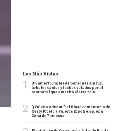
Las Más Vistas
1
Un muerto, miles de personas sin luz,
árboles caídos y techos volados por el
temporal que ameritó alerta roja
2
"¡Volvé a Adeom!": el filoso comentario de
Yesty Prieto a Valeria Ripoll en plena
Cena de Famosos
El ministro de Ganadería, Alfredo Fratti,