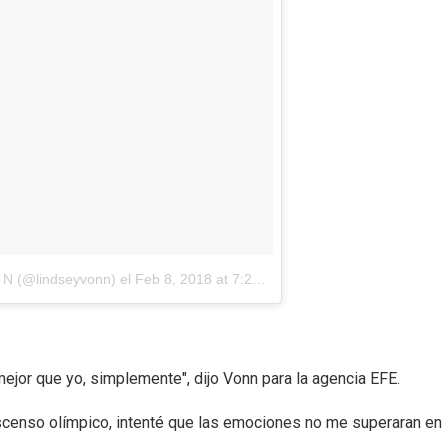
N N (@lindseyvonn)
el
Feb 8, 2018 at 7:23 PST
mejor que yo, simplemente", dijo Vonn para la agencia EFE.
scenso olímpico, intenté que las emociones no me superaran en