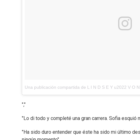
Una publicación compartida de L I N D S E Y u2022 V O 
","
"Lo di todo y completé una gran carrera. Sofia esquió 
"Ha sido duro entender que éste ha sido mi último de
ningún momento"