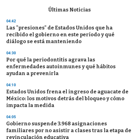
e
c
Últimas Noticias
o
n
04:42
d
Las "presiones" de Estados Unidos que ha
s
o
recibido el gobierno en este período y qué
f
diálogo se está manteniendo
3
3
s
04:30
e
Por qué la periodontitis agrava las
c
enfermedades autoinmunes y qué hábitos
o
n
ayudan a prevenirla
d
s
04:10
Estados Unidos frena el ingreso de aguacate de
México: los motivos detrás del bloqueo y cómo
impacta la medida
04:05
Gobierno suspende 3.968 asignaciones
familiares por no asistir a clases tras la etapa de
revinculación educativa