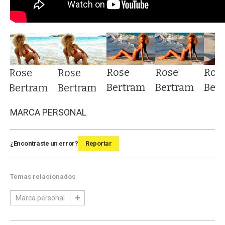
Ros
Rose
Rose
Rose
Rose
Ber
Bertram
Bertram
Bertram
Bertram
MARCA PERSONAL
¿Encontraste un error?
Reportar
Temas relacionados
Marca personal