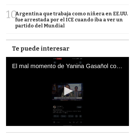
10
Argentina que trabaja como niñera en EE.UU.
fue arrestada por el ICE cuando iba a ver un
partido del Mundial
Te puede interesar
El mal momento de Yanina Gasañol con un hincha argentino en "Subrayado"
0
s