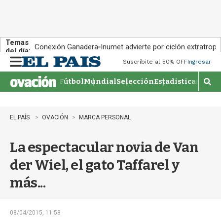
Temas
Conexión Ganadera
Inumet advierte por ciclón extratropi
del día:
Suscribite al 50% OFF
Ingresar
M
e
Fútbol
Mundial
Selección
Estadisticas
Agen
n
M
u
o
s
t
EL PAÍS
OVACIÓN
MARCA PERSONAL
r
a
La espectacular novia de Van
r
b
der Wiel, el gato Taffarel y
�
s
más...
q
u
e
d
08/04/2015, 11:58