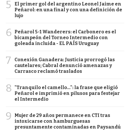
5
El primer gol del argentino Leonel Jaime en
Peñarol: en una final y con una definición de
lujo
6
Peñarol 5-1 Wanderers: el Carbonero es el
bicampeón del Torneo Intermedio con
goleada incluida - EL PAÍS Uruguay
7
Conexión Ganadera: Justicia prorrogó las
cautelares; Cabral denunció amenazas y
Carrasco reclamó traslados
8
"Tranquilo el camello...": la frase que eligió
Peñarol e imprimió en pilusos para festejar
el Intermedio
9
Mujer de 29 años permanece en CTI tras
intoxicarse con hamburguesas
presuntamente contaminadas en Paysandú