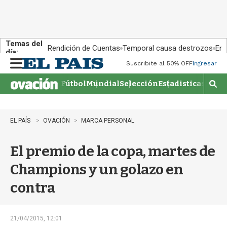
Temas del
Rendición de Cuentas
Temporal causa destrozos
En 
día:
Suscribite al 50% OFF
Ingresar
M
e
Fútbol
Mundial
Selección
Estadisticas
Agen
n
M
u
o
s
t
EL PAÍS
OVACIÓN
MARCA PERSONAL
r
a
El premio de la copa, martes de
r
b
Champions y un golazo en
�
s
contra
q
u
e
d
21/04/2015, 12:01