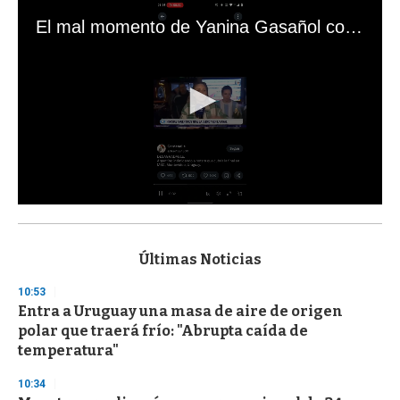
El mal momento de Yanina Gasañol con un hincha argentino en "Subrayado"
0
s
e
c
Últimas Noticias
o
n
10:53
d
Entra a Uruguay una masa de aire de origen
s
o
polar que traerá frío: "Abrupta caída de
f
temperatura"
3
3
s
10:34
e