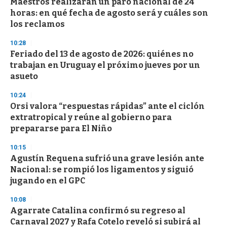
Maestros realizarán un paro nacional de 24
c
horas: en qué fecha de agosto será y cuáles son
o
n
los reclamos
d
s
10:28
Feriado del 13 de agosto de 2026: quiénes no
trabajan en Uruguay el próximo jueves por un
asueto
10:24
Orsi valora “respuestas rápidas” ante el ciclón
extratropical y reúne al gobierno para
prepararse para El Niño
10:15
Agustín Requena sufrió una grave lesión ante
Nacional: se rompió los ligamentos y siguió
jugando en el GPC
10:08
Agarrate Catalina confirmó su regreso al
Carnaval 2027 y Rafa Cotelo reveló si subirá al