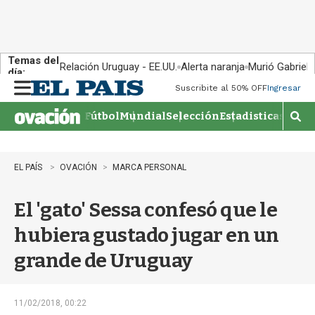
Temas del
Relación Uruguay - EE.UU.
Alerta naranja
Murió Gabriel 
día:
Suscribite al 50% OFF
Ingresar
M
e
Fútbol
Mundial
Selección
Estadisticas
Agen
n
M
u
o
s
t
EL PAÍS
OVACIÓN
MARCA PERSONAL
r
a
El 'gato' Sessa confesó que le
r
b
hubiera gustado jugar en un
�
s
grande de Uruguay
q
u
e
d
11/02/2018, 00:22