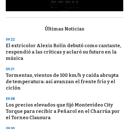
0
s
e
c
Últimas Noticias
o
n
09:22
d
El extricolor Alexis Rolín debutó como cantante,
s
o
respondió a las críticas y aclaró su futuro en la
f
música
3
3
s
09:21
e
Tormentas, vientos de 100 km/h y caída abrupta
c
de temperatura: así avanzan el frente frío y el
o
n
ciclón
d
s
09:08
Los precios elevados que fijó Montevideo City
Torque para recibir a Peñarol en el Charrúa por
el Torneo Clausura
09:00