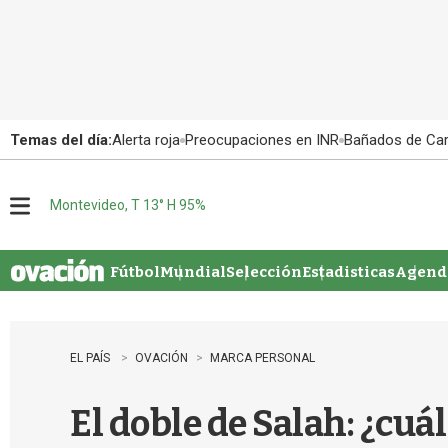
Temas del día:
Alerta roja
Preocupaciones en INR
Bañados de Ca
Montevideo, T 13° H 95%
M
e
n
u
Fútbol
Mundial
Selección
Estadisticas
Agenda
EL PAÍS
OVACIÓN
MARCA PERSONAL
El doble de Salah: ¿cuál