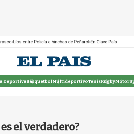
rrasco
Líos entre Policía e hinchas de Peñarol
En Clave País
 Deportiva
Básquetbol
Multideportivo
Tenis
Rugby
MotorSp
 es el verdadero?