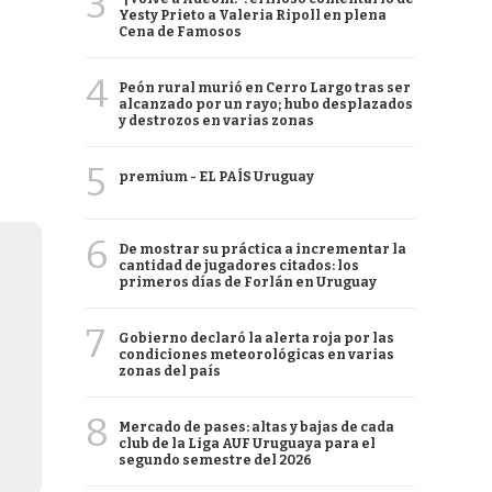
3
Yesty Prieto a Valeria Ripoll en plena
Cena de Famosos
4
Peón rural murió en Cerro Largo tras ser
alcanzado por un rayo; hubo desplazados
y destrozos en varias zonas
5
premium - EL PAÍS Uruguay
6
De mostrar su práctica a incrementar la
cantidad de jugadores citados: los
primeros días de Forlán en Uruguay
7
Gobierno declaró la alerta roja por las
condiciones meteorológicas en varias
zonas del país
8
Mercado de pases: altas y bajas de cada
club de la Liga AUF Uruguaya para el
segundo semestre del 2026