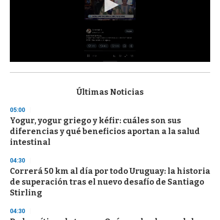
0
s
e
c
Últimas Noticias
o
n
05:00
d
Yogur, yogur griego y kéfir: cuáles son sus
s
o
diferencias y qué beneficios aportan a la salud
f
intestinal
3
3
s
04:30
e
Correrá 50 km al día por todo Uruguay: la historia
c
de superación tras el nuevo desafío de Santiago
o
n
Stirling
d
s
04:30