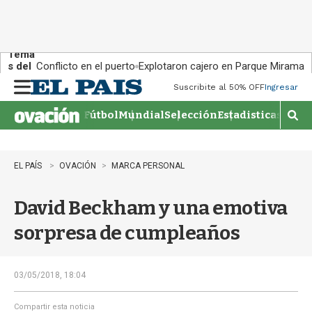
Tema
s del
Conflicto en el puerto
Explotaron cajero en Parque Miramar
día:
Suscribite al 50% OFF
Ingresar
M
e
Fútbol
Mundial
Selección
Estadisticas
Agen
n
M
u
o
s
t
EL PAÍS
OVACIÓN
MARCA PERSONAL
r
a
David Beckham y una emotiva
r
b
sorpresa de cumpleaños
�
s
q
u
03/05/2018, 18:04
e
d
Compartir esta noticia