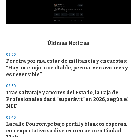
0
s
e
c
Últimas Noticias
o
n
03:50
d
Pereira por malestar de militancia y encuestas:
s
o
“Hay un enojo inocultable, pero se ven avances y
f
es reversible”
3
3
s
03:50
e
Tras salvataje y aportes del Estado, la Caja de
c
Profesionales dará “superávit” en 2026, según el
o
n
MEF
d
s
03:45
Lacalle Pou rompe bajo perfil y blancos esperan
con expectativa su discurso en acto en Ciudad