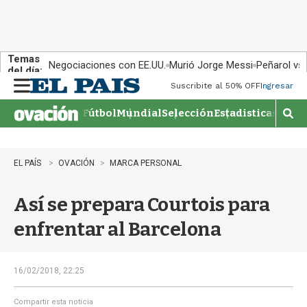
Temas
Negociaciones con EE.UU.
Murió Jorge Messi
Peñarol vs
del día:
Suscribite al 50% OFF
Ingresar
M
e
Fútbol
Mundial
Selección
Estadisticas
Agen
n
M
u
o
s
t
EL PAÍS
OVACIÓN
MARCA PERSONAL
r
a
Así se prepara Courtois para
r
b
enfrentar al Barcelona
�
s
q
u
16/02/2018, 22:25
e
d
Compartir esta noticia