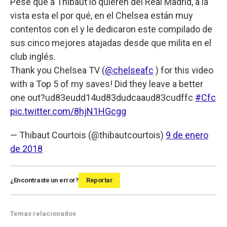
Pese que a Thibaut lo quieren del Real Madrid, a la
vista esta el por qué, en el Chelsea están muy
contentos con el y le dedicaron este compilado de
sus cinco mejores atajadas desde que milita en el
club inglés.
Thank you Chelsea TV (
@chelseafc
) for this video
with a Top 5 of my saves! Did they leave a better
one out?ud83eudd14ud83dudcaaud83cudffc
#Cfc
pic.twitter.com/8hjN1HGcgg
— Thibaut Courtois (@thibautcourtois)
9 de enero
de 2018
¿Encontraste un error?
Reportar
Temas relacionados