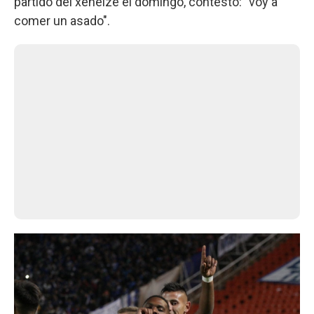
partido del xeneize el domingo, contestó: "voy a
comer un asado".