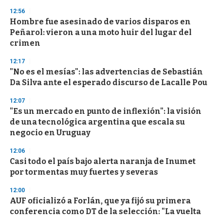
s
12:56
Hombre fue asesinado de varios disparos en
Peñarol: vieron a una moto huir del lugar del
crimen
12:17
"No es el mesías": las advertencias de Sebastián
Da Silva ante el esperado discurso de Lacalle Pou
12:07
"Es un mercado en punto de inflexión": la visión
de una tecnológica argentina que escala su
negocio en Uruguay
12:06
Casi todo el país bajo alerta naranja de Inumet
por tormentas muy fuertes y severas
12:00
AUF oficializó a Forlán, que ya fijó su primera
conferencia como DT de la selección: "La vuelta