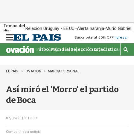
Temas del
Relación Uruguay - EE.UU.
Alerta naranja
Murió Gabriel 
día:
Suscribite al 50% OFF
Ingresar
M
e
Fútbol
Mundial
Selección
Estadisticas
Agen
n
M
u
o
s
t
EL PAÍS
OVACIÓN
MARCA PERSONAL
r
a
Así miró el 'Morro' el partido
r
b
de Boca
�
s
q
u
07/05/2018, 19:00
e
d
Compartir esta noticia