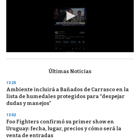
0
s
e
c
Últimas Noticias
o
n
13:25
d
Ambiente incluirá a Bañados de Carrasco en la
s
o
lista de humedales protegidos para “despejar
f
dudas y manejos”
3
3
s
13:02
e
Foo Fighters confirmó su primer show en
c
Uruguay: fecha, lugar, precios y cómo será la
o
n
venta de entradas
d