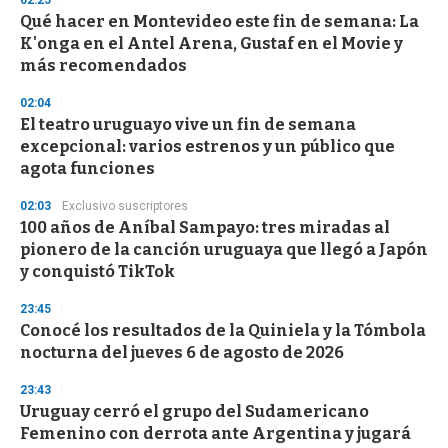
d
Qué hacer en Montevideo este fin de semana: La
s
o
K'onga en el Antel Arena, Gustaf en el Movie y
f
más recomendados
3
3
s
02:04
e
El teatro uruguayo vive un fin de semana
c
excepcional: varios estrenos y un público que
o
n
agota funciones
d
s
02:03
Exclusivo suscriptores
100 años de Aníbal Sampayo: tres miradas al
pionero de la canción uruguaya que llegó a Japón
y conquistó TikTok
23:45
Conocé los resultados de la Quiniela y la Tómbola
nocturna del jueves 6 de agosto de 2026
23:43
Uruguay cerró el grupo del Sudamericano
Femenino con derrota ante Argentina y jugará