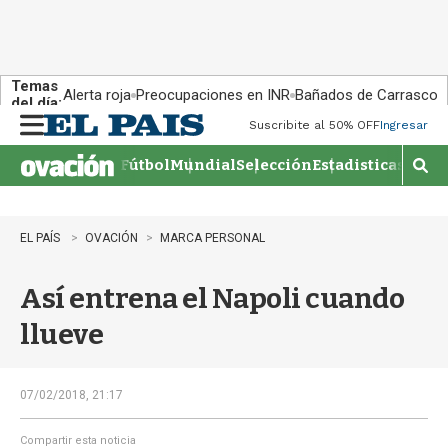
Temas
Alerta roja
Preocupaciones en INR
Bañados de Carrasco
del día:
Suscribite al 50% OFF
Ingresar
M
e
Fútbol
Mundial
Selección
Estadisticas
Agen
n
M
u
o
s
t
EL PAÍS
OVACIÓN
MARCA PERSONAL
r
a
Así entrena el Napoli cuando
r
b
llueve
�
s
q
u
07/02/2018, 21:17
e
d
Compartir esta noticia