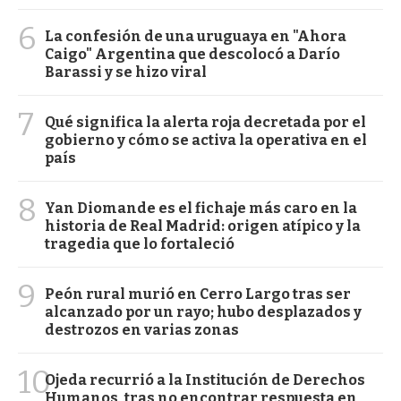
6
La confesión de una uruguaya en "Ahora
Caigo" Argentina que descolocó a Darío
Barassi y se hizo viral
7
Qué significa la alerta roja decretada por el
gobierno y cómo se activa la operativa en el
país
8
Yan Diomande es el fichaje más caro en la
historia de Real Madrid: origen atípico y la
tragedia que lo fortaleció
9
Peón rural murió en Cerro Largo tras ser
alcanzado por un rayo; hubo desplazados y
destrozos en varias zonas
10
Ojeda recurrió a la Institución de Derechos
Humanos, tras no encontrar respuesta en