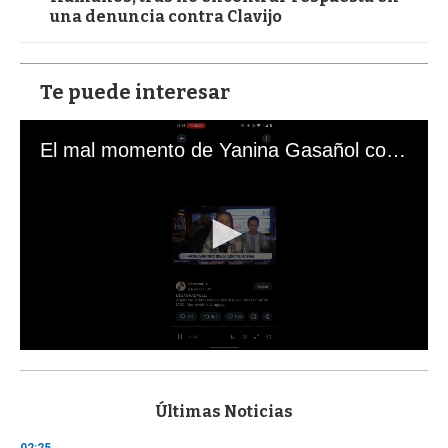
una denuncia contra Clavijo
Te puede interesar
El mal momento de Yanina Gasañol con un hincha argentino en "Subrayado"
0
s
e
c
Últimas Noticias
o
n
02:25