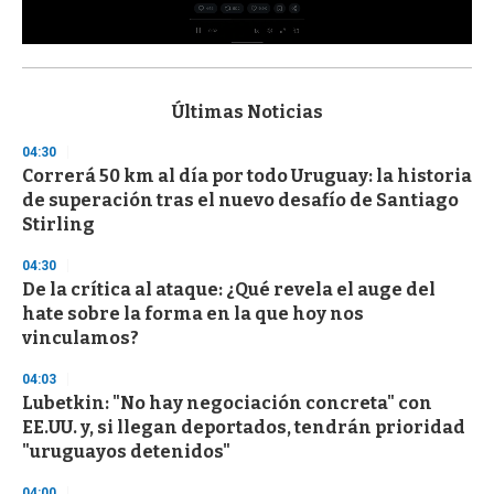
0
s
e
c
Últimas Noticias
o
n
04:30
d
Correrá 50 km al día por todo Uruguay: la historia
s
o
de superación tras el nuevo desafío de Santiago
f
Stirling
3
3
s
04:30
e
De la crítica al ataque: ¿Qué revela el auge del
c
hate sobre la forma en la que hoy nos
o
n
vinculamos?
d
s
04:03
Lubetkin: "No hay negociación concreta" con
EE.UU. y, si llegan deportados, tendrán prioridad
"uruguayos detenidos"
04:00