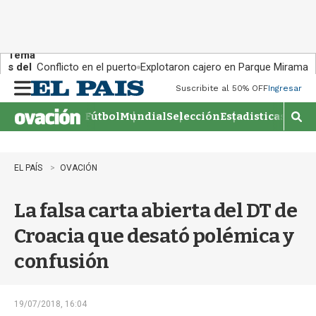
Tema
s del
Conflicto en el puerto
Explotaron cajero en Parque Miramar
día:
Suscribite al 50% OFF
Ingresar
M
e
Fútbol
Mundial
Selección
Estadisticas
Agen
n
M
u
o
s
t
EL PAÍS
OVACIÓN
r
a
La falsa carta abierta del DT de
r
b
Croacia que desató polémica y
�
s
confusión
q
u
e
d
19/07/2018, 16:04