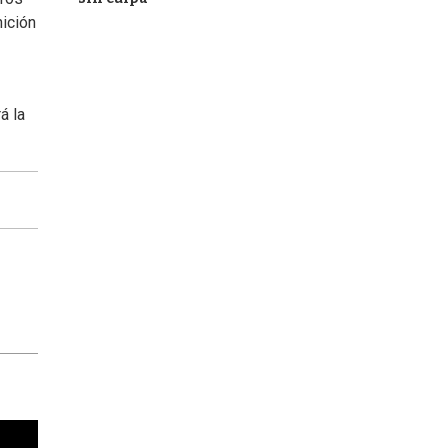
nición
á la