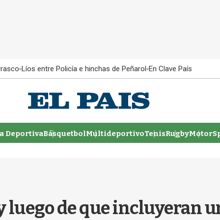
rrasco
Líos entre Policía e hinchas de Peñarol
En Clave País
 Deportiva
Básquetbol
Multideportivo
Tenis
Rugby
MotorSp
 luego de que incluyeran un