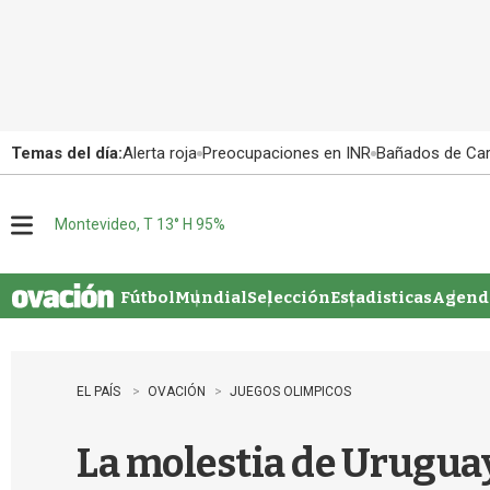
Temas del día:
Alerta roja
Preocupaciones en INR
Bañados de Ca
Montevideo, T 13° H 95%
M
e
n
u
Fútbol
Mundial
Selección
Estadisticas
Agenda
EL PAÍS
OVACIÓN
JUEGOS OLIMPICOS
La molestia de Uruguay