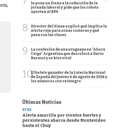
7
le pone un freno a la reducción de la
nta,
jornada laboral y pide que los robots
aporten al BPS
8
Director del Sinae explicó qué implica la
alerta roja para zonas costeras y qué
pasa con las clases
9
La confesión de una uruguaya en "Ahora
Caigo" Argentina que descolocó a Darío
Barassi y se hizo viral
10
El boleto ganador de la Lotería Nacional
de España del jueves 6 de agosto de 2026 y
los números con reintegro
Últimas Noticias
07:03
Alerta amarilla por vientos fuertes y
persistentes abarca desde Montevideo
hasta el Chuy