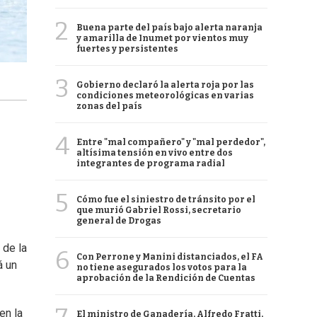
2
Buena parte del país bajo alerta naranja
y amarilla de Inumet por vientos muy
fuertes y persistentes
3
Gobierno declaró la alerta roja por las
condiciones meteorológicas en varias
zonas del país
4
Entre "mal compañero" y "mal perdedor",
altísima tensión en vivo entre dos
integrantes de programa radial
5
Cómo fue el siniestro de tránsito por el
que murió Gabriel Rossi, secretario
general de Drogas
 de la
6
Con Perrone y Manini distanciados, el FA
á un
no tiene asegurados los votos para la
aprobación de la Rendición de Cuentas
en la
El ministro de Ganadería, Alfredo Fratti,