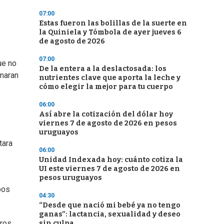
07:00
Estas fueron las bolillas de la suerte en
la Quiniela y Tómbola de ayer jueves 6
de agosto de 2026
07:00
ue no
De la entera a la deslactosada: los
omaran
nutrientes clave que aporta la leche y
cómo elegir la mejor para tu cuerpo
06:00
Así abre la cotización del dólar hoy
.
viernes 7 de agosto de 2026 en pesos
uruguayos
tara
06:00
Unidad Indexada hoy: cuánto cotiza la
UI este viernes 7 de agosto de 2026 en
pesos uruguayos
pos
04:30
“Desde que nació mi bebé ya no tengo
ganas”: lactancia, sexualidad y deseo
eros
sin culpa