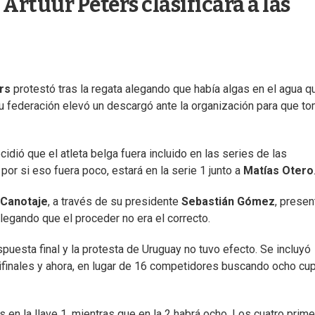
Artuur Peters clasificara a las
rs
protestó tras la regata alegando que había algas en el agua q
su federación elevó un descargó ante la organización para que t
idió que el atleta belga fuera incluido en las series de las
or si eso fuera poco, estará en la serie 1 junto a
Matías Otero
 Canotaje
, a través de su presidente
Sebastián Gómez
, presen
legando que el proceder no era el correcto.
puesta final y la protesta de Uruguay no tuvo efecto. Se incluyó
ifinales y ahora, en lugar de 16 competidores buscando ocho cu
en la llave 1, mientras que en la 2 habrá ocho. Los cuatro prim