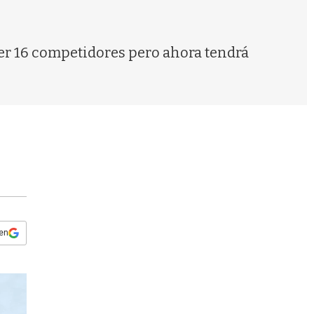
s
q
u
e
ner 16 competidores pero ahora tendrá
d
a
 en