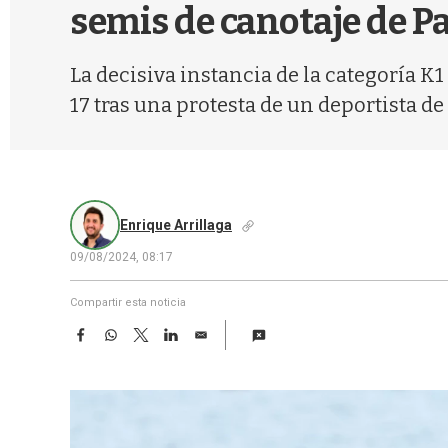
semis de canotaje de P
La decisiva instancia de la categoría K
17 tras una protesta de un deportista de
Enrique Arrillaga
09/08/2024, 08:17
Compartir esta noticia
F
W
T
L
E
a
h
w
i
m
c
a
i
n
a
e
t
t
k
i
b
s
t
e
l
o
A
e
d