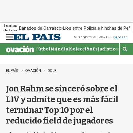
Temas
Bañados de Carrasco
Líos entre Policía e hinchas de Peña
del día:
Suscribite al 50% OFF
Ingresar
M
e
Fútbol
Mundial
Selección
Estadisticas
Agen
n
M
u
o
s
t
EL PAÍS
OVACIÓN
GOLF
r
a
Jon Rahm se sinceró sobre el
r
b
LIV y admite que es más fácil
�
s
terminar Top 10 por el
q
u
reducido field de jugadores
e
d