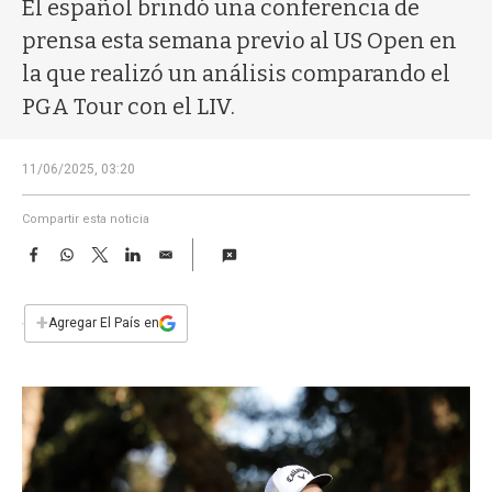
a
El español brindó una conferencia de
prensa esta semana previo al US Open en
la que realizó un análisis comparando el
PGA Tour con el LIV.
11/06/2025, 03:20
Compartir esta noticia
F
W
T
L
E
a
h
w
i
m
c
a
i
n
a
e
t
t
k
i
+
Agregar El País en
b
s
t
e
l
o
A
e
d
o
p
r
I
k
p
n