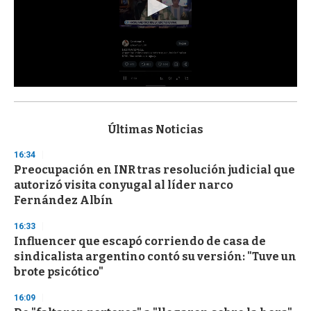
0
s
e
c
Últimas Noticias
o
n
16:34
d
Preocupación en INR tras resolución judicial que
s
o
autorizó visita conyugal al líder narco
f
Fernández Albín
3
3
s
16:33
e
Influencer que escapó corriendo de casa de
c
sindicalista argentino contó su versión: "Tuve un
o
n
brote psicótico"
d
s
16:09