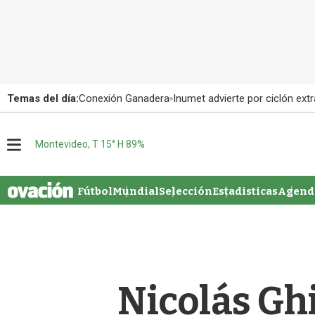
Temas del día:
Conexión Ganadera
Inumet advierte por ciclón extr
M
Montevideo, T 15° H 89%
e
n
u
Fútbol
Mundial
Selección
Estadisticas
Agenda
Nicolás Ghi