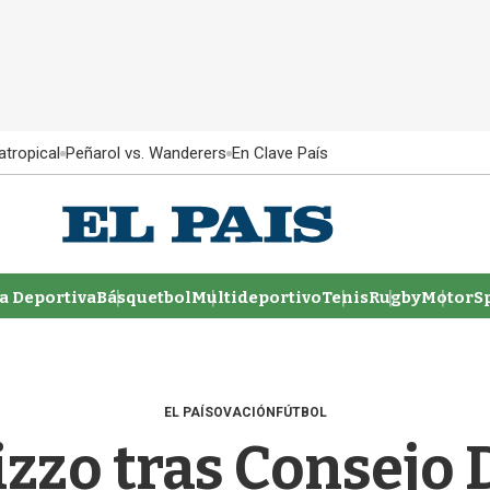
atropical
Peñarol vs. Wanderers
En Clave País
 Deportiva
Básquetbol
Multideportivo
Tenis
Rugby
MotorSp
EL PAÍS
OVACIÓN
FÚTBOL
zzo tras Consejo 