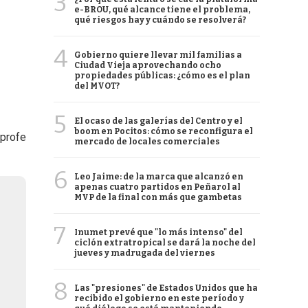
3
e-BROU, qué alcance tiene el problema,
qué riesgos hay y cuándo se resolverá?
4
Gobierno quiere llevar mil familias a
Ciudad Vieja aprovechando ocho
propiedades públicas: ¿cómo es el plan
del MVOT?
5
El ocaso de las galerías del Centro y el
boom en Pocitos: cómo se reconfigura el
 profe
mercado de locales comerciales
6
Leo Jaime: de la marca que alcanzó en
apenas cuatro partidos en Peñarol al
MVP de la final con más que gambetas
7
Inumet prevé que "lo más intenso" del
ciclón extratropical se dará la noche del
jueves y madrugada del viernes
8
Las "presiones" de Estados Unidos que ha
recibido el gobierno en este período y