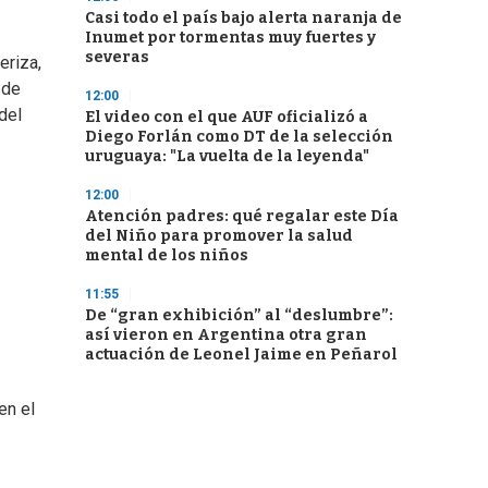
Casi todo el país bajo alerta naranja de
Inumet por tormentas muy fuertes y
severas
eriza,
 de
12:00
del
El video con el que AUF oficializó a
Diego Forlán como DT de la selección
uruguaya: "La vuelta de la leyenda"
12:00
Atención padres: qué regalar este Día
del Niño para promover la salud
mental de los niños
11:55
De “gran exhibición” al “deslumbre”:
así vieron en Argentina otra gran
actuación de Leonel Jaime en Peñarol
en el