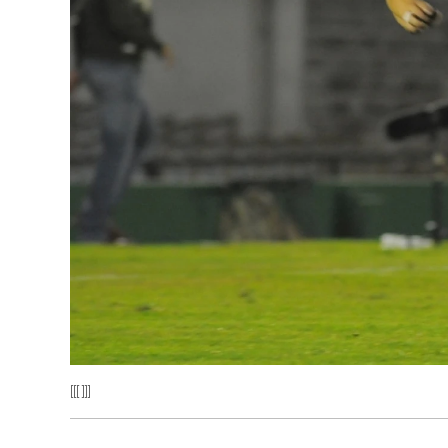
[[[ ]]]