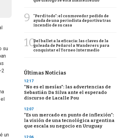
qué diálogo se está manteniendo
9
"Perdí todo": el conmovedor pedido de
ayuda de una periodista deportiva tras
incendio de su casa
al
10
Del ballet a la eficacia: las claves de la
goleada de Peñarol a Wanderers para
o su
conquistar el Torneo Intermedio
ban
as
4-2
Últimas Noticias
12:17
"No es el mesías": las advertencias de
na
Sebastián Da Silva ante el esperado
discurso de Lacalle Pou
 el
12:07
"Es un mercado en punto de inflexión":
la visión de una tecnológica argentina
que escala su negocio en Uruguay
ué un
12:06