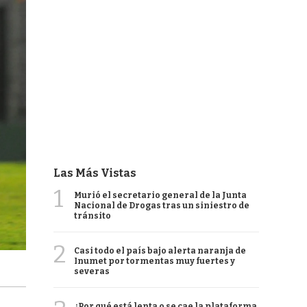
Las Más Vistas
1
Murió el secretario general de la Junta
Nacional de Drogas tras un siniestro de
tránsito
2
Casi todo el país bajo alerta naranja de
Inumet por tormentas muy fuertes y
severas
¿Por qué está lenta o se cae la plataforma