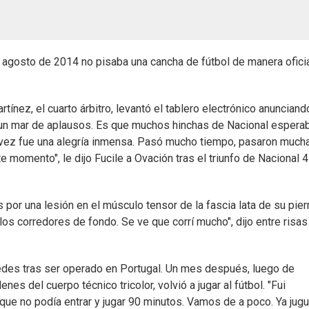
 agosto de 2014 no pisaba una cancha de fútbol de manera ofici
rtínez, el cuarto árbitro, levantó el tablero electrónico anunciand
 un mar de aplausos. Es que muchos hinchas de Nacional espera
ra vez fue una alegría inmensa. Pasó mucho tiempo, pasaron much
e momento", le dijo Fucile a Ovación tras el triunfo de Nacional 
por una lesión en el músculo tensor de la fascia lata de su pier
los corredores de fondo. Se ve que corrí mucho", dijo entre risas
edes tras ser operado en Portugal. Un mes después, luego de
nes del cuerpo técnico tricolor, volvió a jugar al fútbol. "Fui
e no podía entrar y jugar 90 minutos. Vamos de a poco. Ya jug