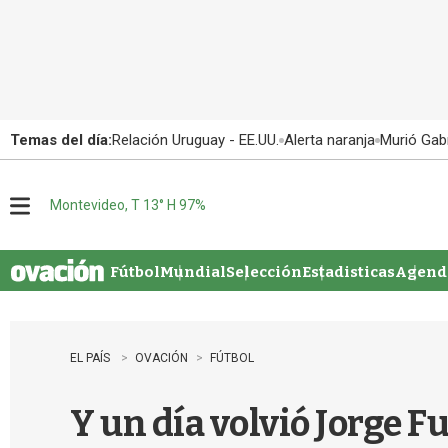
Temas del día:
Relación Uruguay - EE.UU.
Alerta naranja
Murió Gabr
Montevideo, T 13° H 97%
M
e
n
u
Fútbol
Mundial
Selección
Estadisticas
Agenda
EL PAÍS
OVACIÓN
FÚTBOL
Y un día volvió Jorge Fu