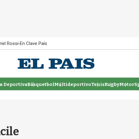
iel Rossi
En Clave País
 Deportiva
Básquetbol
Multideportivo
Tenis
Rugby
MotorSp
cile