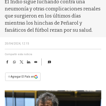
a
El Indio sigue luchando contra una
neumonía y otras complicaciones renales
que surgieron en los últimos días
mientras los hinchas de Peñarol y
fanáticos del fútbol rezan por su salud.
20/04/2024, 12:15
Compartir esta noticia
F
W
T
L
E
a
h
w
i
m
c
a
i
n
a
e
t
t
k
i
+
Agregar El País en
b
s
t
e
l
o
A
e
d
o
p
r
I
k
p
n