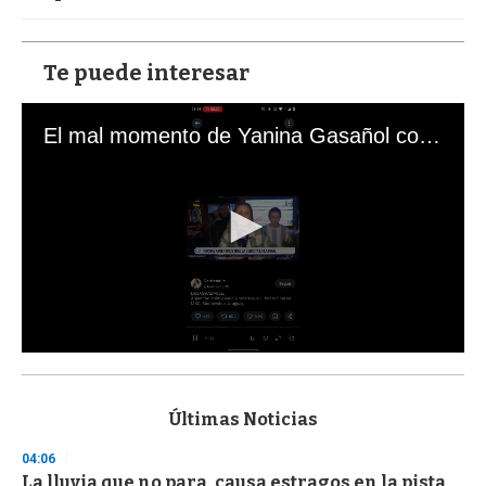
Te puede interesar
El mal momento de Yanina Gasañol con un hincha argentino en "Subrayado"
0
s
e
c
Últimas Noticias
o
n
04:06
d
La lluvia que no para, causa estragos en la pista
s