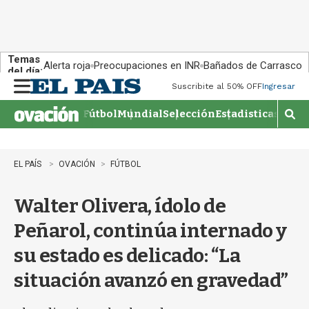
Temas
Alerta roja
Preocupaciones en INR
Bañados de Carrasco
del día:
Suscribite al 50% OFF
Ingresar
M
e
Fútbol
Mundial
Selección
Estadisticas
Agen
n
M
u
o
s
t
EL PAÍS
OVACIÓN
FÚTBOL
r
a
Walter Olivera, ídolo de
r
b
Peñarol, continúa internado y
�
s
su estado es delicado: “La
q
u
situación avanzó en gravedad”
e
d