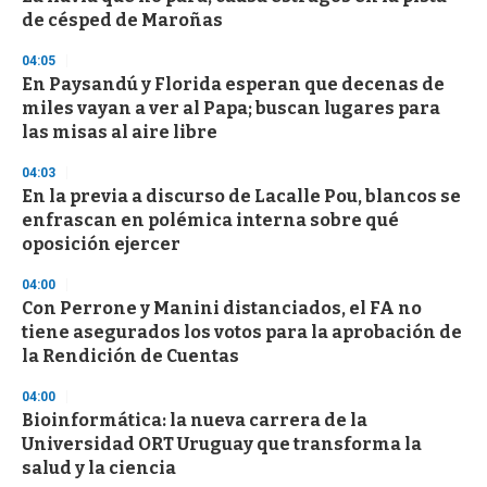
o
de césped de Maroñas
f
3
04:05
3
s
En Paysandú y Florida esperan que decenas de
e
miles vayan a ver al Papa; buscan lugares para
c
las misas al aire libre
o
n
d
04:03
s
En la previa a discurso de Lacalle Pou, blancos se
enfrascan en polémica interna sobre qué
oposición ejercer
04:00
Con Perrone y Manini distanciados, el FA no
tiene asegurados los votos para la aprobación de
la Rendición de Cuentas
04:00
Bioinformática: la nueva carrera de la
Universidad ORT Uruguay que transforma la
salud y la ciencia