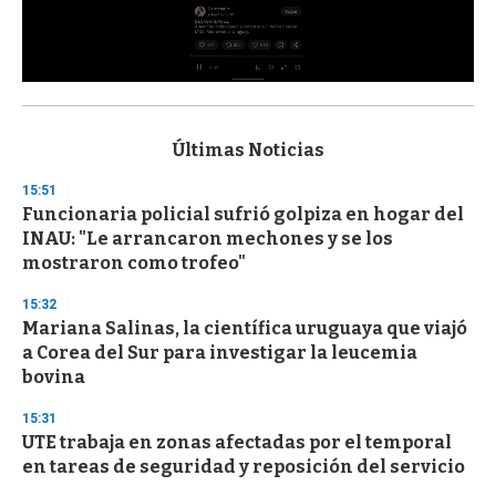
0
s
e
c
Últimas Noticias
o
n
15:51
d
Funcionaria policial sufrió golpiza en hogar del
s
o
INAU: "Le arrancaron mechones y se los
f
mostraron como trofeo"
3
3
s
15:32
e
Mariana Salinas, la científica uruguaya que viajó
c
a Corea del Sur para investigar la leucemia
o
n
bovina
d
s
15:31
UTE trabaja en zonas afectadas por el temporal
en tareas de seguridad y reposición del servicio