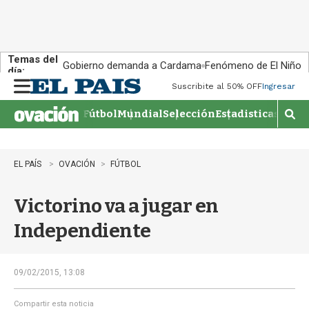
Temas del
Gobierno demanda a Cardama
Fenómeno de El Niño
día:
Suscribite al 50% OFF
Ingresar
M
e
Fútbol
Mundial
Selección
Estadisticas
Agen
n
M
u
o
s
t
EL PAÍS
OVACIÓN
FÚTBOL
r
a
Victorino va a jugar en
r
b
Independiente
�
s
q
u
09/02/2015, 13:08
e
d
Compartir esta noticia