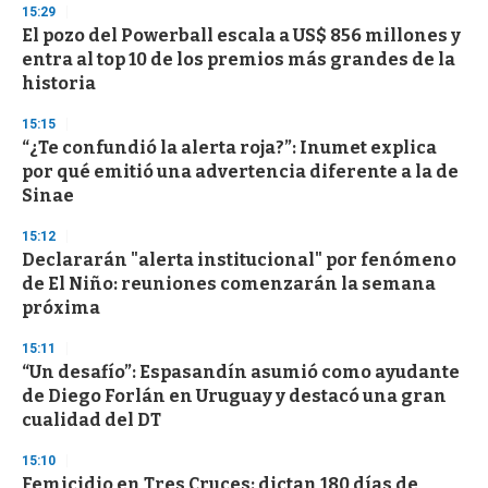
15:29
El pozo del Powerball escala a US$ 856 millones y
entra al top 10 de los premios más grandes de la
historia
15:15
“¿Te confundió la alerta roja?”: Inumet explica
por qué emitió una advertencia diferente a la de
Sinae
15:12
Declararán "alerta institucional" por fenómeno
de El Niño: reuniones comenzarán la semana
próxima
15:11
“Un desafío”: Espasandín asumió como ayudante
de Diego Forlán en Uruguay y destacó una gran
cualidad del DT
15:10
Femicidio en Tres Cruces: dictan 180 días de