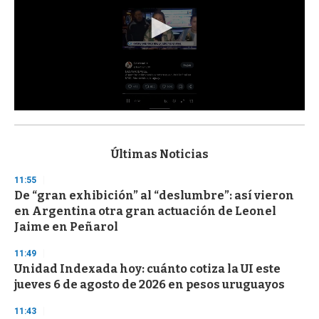
0
s
e
c
Últimas Noticias
o
n
11:55
d
De “gran exhibición” al “deslumbre”: así vieron
s
o
en Argentina otra gran actuación de Leonel
f
Jaime en Peñarol
3
3
s
11:49
e
Unidad Indexada hoy: cuánto cotiza la UI este
c
jueves 6 de agosto de 2026 en pesos uruguayos
o
n
d
11:43