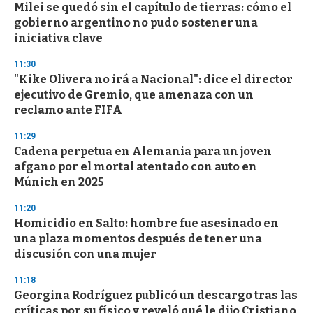
s
Milei se quedó sin el capítulo de tierras: cómo el
gobierno argentino no pudo sostener una
iniciativa clave
11:30
"Kike Olivera no irá a Nacional": dice el director
ejecutivo de Gremio, que amenaza con un
reclamo ante FIFA
11:29
Cadena perpetua en Alemania para un joven
afgano por el mortal atentado con auto en
Múnich en 2025
11:20
Homicidio en Salto: hombre fue asesinado en
una plaza momentos después de tener una
discusión con una mujer
11:18
Georgina Rodríguez publicó un descargo tras las
críticas por su físico y reveló qué le dijo Cristiano