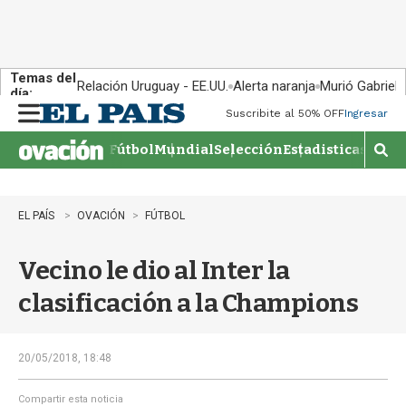
Temas del
Relación Uruguay - EE.UU.
Alerta naranja
Murió Gabriel 
día:
Suscribite al 50% OFF
Ingresar
M
e
Fútbol
Mundial
Selección
Estadisticas
Agen
n
M
u
o
s
t
EL PAÍS
OVACIÓN
FÚTBOL
r
a
Vecino le dio al Inter la
r
b
clasificación a la Champions
�
s
q
u
20/05/2018, 18:48
e
d
Compartir esta noticia