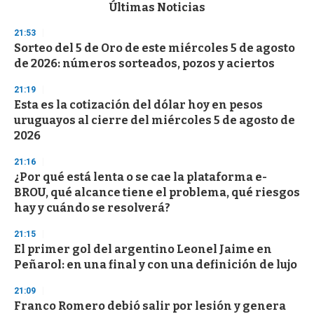
c
Últimas Noticias
o
n
21:53
d
Sorteo del 5 de Oro de este miércoles 5 de agosto
s
o
de 2026: números sorteados, pozos y aciertos
f
3
21:19
3
s
Esta es la cotización del dólar hoy en pesos
e
uruguayos al cierre del miércoles 5 de agosto de
c
2026
o
n
d
21:16
s
¿Por qué está lenta o se cae la plataforma e-
BROU, qué alcance tiene el problema, qué riesgos
hay y cuándo se resolverá?
21:15
El primer gol del argentino Leonel Jaime en
Peñarol: en una final y con una definición de lujo
21:09
Franco Romero debió salir por lesión y genera