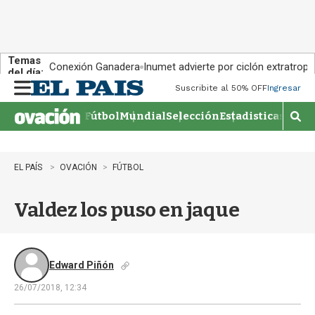
Temas
Conexión Ganadera
Inumet advierte por ciclón extratropi
del día:
Suscribite al 50% OFF
Ingresar
M
e
Fútbol
Mundial
Selección
Estadisticas
Agen
n
M
u
o
s
t
EL PAÍS
OVACIÓN
FÚTBOL
r
a
Valdez los puso en jaque
r
b
�
s
q
Edward Piñón
u
26/07/2018, 12:34
e
d