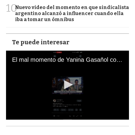
10
Nuevo video del momento en que sindicalista
argentino alcanzó a influencer cuando ella
iba a tomar un ómnibus
Te puede interesar
El mal momento de Yanina Gasañol con un hincha argentino en "Subrayado"
0
s
e