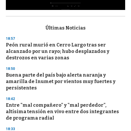
0
s
e
c
Últimas Noticias
o
n
18:57
d
Peón rural murió en Cerro Largo tras ser
s
o
alcanzado por un rayo; hubo desplazados y
f
destrozos en varias zonas
3
3
s
18:50
e
Buena parte del país bajo alerta naranja y
c
amarilla de Inumet por vientos muy fuertes y
o
n
persistentes
d
s
18:42
Entre "mal compañero" y "mal perdedor",
altísima tensión en vivo entre dos integrantes
de programa radial
18:33