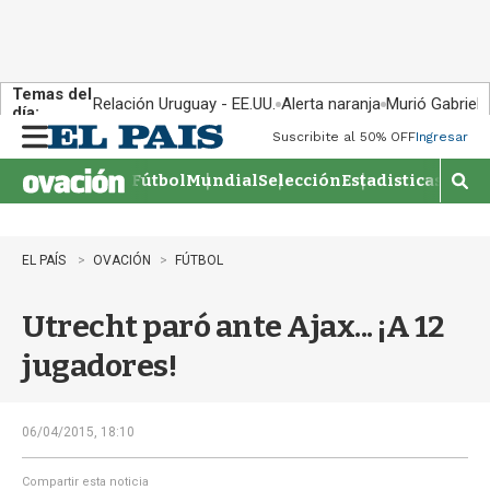
Temas del
Relación Uruguay - EE.UU.
Alerta naranja
Murió Gabriel 
día:
Suscribite al 50% OFF
Ingresar
M
e
Fútbol
Mundial
Selección
Estadisticas
Agen
n
M
u
o
s
t
EL PAÍS
OVACIÓN
FÚTBOL
r
a
Utrecht paró ante Ajax... ¡A 12
r
b
jugadores!
�
s
q
u
06/04/2015, 18:10
e
d
Compartir esta noticia