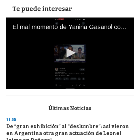
Te puede interesar
El mal momento de Yanina Gasañol con un hincha argentino en "Subrayado"
0
s
e
c
Últimas Noticias
o
n
11:55
d
De “gran exhibición” al “deslumbre”: así vieron
s
o
en Argentina otra gran actuación de Leonel
f