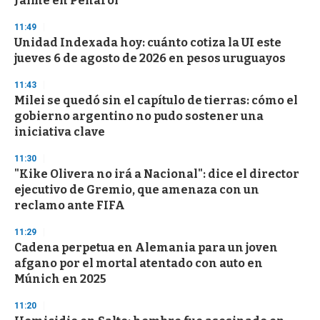
Jaime en Peñarol
3
3
s
11:49
e
Unidad Indexada hoy: cuánto cotiza la UI este
c
jueves 6 de agosto de 2026 en pesos uruguayos
o
n
d
11:43
s
Milei se quedó sin el capítulo de tierras: cómo el
gobierno argentino no pudo sostener una
iniciativa clave
11:30
"Kike Olivera no irá a Nacional": dice el director
ejecutivo de Gremio, que amenaza con un
reclamo ante FIFA
11:29
Cadena perpetua en Alemania para un joven
afgano por el mortal atentado con auto en
Múnich en 2025
11:20