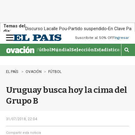
Temas del
Discurso Lacalle Pou
Partido suspendido
En Clave País
día:
Suscribite al 50% OFF
Ingresar
M
e
Fútbol
Mundial
Selección
Estadisticas
Agen
n
M
u
o
s
t
EL PAÍS
OVACIÓN
FÚTBOL
r
a
Uruguay busca hoy la cima del
r
b
Grupo B
�
s
q
u
31/07/2018, 22:04
e
d
Compartir esta noticia