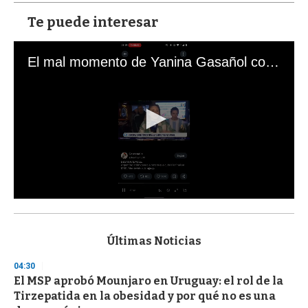
Te puede interesar
El mal momento de Yanina Gasañol con un hincha argentino en "Subrayado"
0
s
e
c
Últimas Noticias
o
n
04:30
d
El MSP aprobó Mounjaro en Uruguay: el rol de la
s
o
Tirzepatida en la obesidad y por qué no es una
f