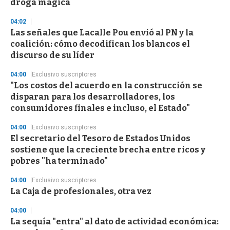
droga mágica
3
3
s
04:02
e
Las señales que Lacalle Pou envió al PN y la
c
coalición: cómo decodifican los blancos el
o
n
discurso de su líder
d
s
04:00
Exclusivo suscriptores
"Los costos del acuerdo en la construcción se
disparan para los desarrolladores, los
consumidores finales e incluso, el Estado"
04:00
Exclusivo suscriptores
El secretario del Tesoro de Estados Unidos
sostiene que la creciente brecha entre ricos y
pobres "ha terminado"
04:00
Exclusivo suscriptores
La Caja de profesionales, otra vez
04:00
La sequía "entra" al dato de actividad económica: