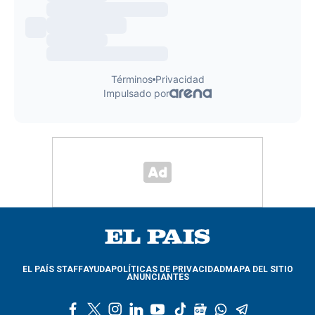
EL PAÍS STAFF
AYUDA
POLÍTICAS DE PRIVACIDAD
MAPA DEL SITIO
ANUNCIANTES
f
t
i
l
y
t
g
w
t