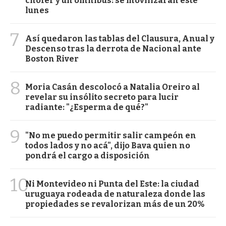
chofer y un ómnibus: se movilizarán este
lunes
7
Así quedaron las tablas del Clausura, Anual y
Descenso tras la derrota de Nacional ante
Boston River
8
Moria Casán descolocó a Natalia Oreiro al
revelar su insólito secreto para lucir
radiante: "¿Esperma de qué?"
9
"No me puedo permitir salir campeón en
todos lados y no acá", dijo Bava quien no
pondrá el cargo a disposición
10
Ni Montevideo ni Punta del Este: la ciudad
uruguaya rodeada de naturaleza donde las
propiedades se revalorizan más de un 20%