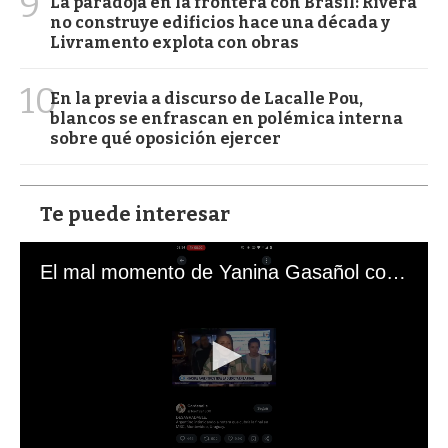
9
La paradoja en la frontera con Brasil: Rivera
no construye edificios hace una década y
Livramento explota con obras
10
En la previa a discurso de Lacalle Pou,
blancos se enfrascan en polémica interna
sobre qué oposición ejercer
Te puede interesar
El mal momento de Yanina Gasañol con un hincha argentino en "Subrayado"