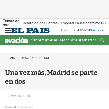
Temas del
Rendición de Cuentas
Temporal causa destrozos
En 
día:
Suscribite al 50% OFF
Ingresar
M
e
Fútbol
Mundial
Selección
Estadisticas
Agen
n
M
u
o
s
t
EL PAÍS
OVACIÓN
FÚTBOL
r
a
Una vez más, Madrid se parte
r
b
en dos
�
s
q
u
06/02/2015, 07:00
e
d
Compartir esta noticia