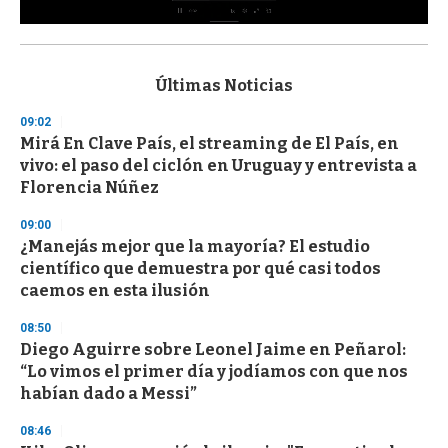
0
s
e
c
Últimas Noticias
o
n
09:02
d
Mirá En Clave País, el streaming de El País, en
s
o
vivo: el paso del ciclón en Uruguay y entrevista a
f
Florencia Núñez
3
3
s
09:00
e
¿Manejás mejor que la mayoría? El estudio
c
científico que demuestra por qué casi todos
o
n
caemos en esta ilusión
d
s
08:50
Diego Aguirre sobre Leonel Jaime en Peñarol:
“Lo vimos el primer día y jodíamos con que nos
habían dado a Messi”
08:46