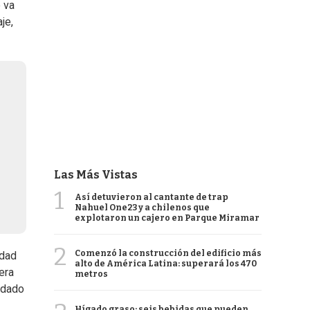
e va
je,
Las Más Vistas
1
Así detuvieron al cantante de trap
Nahuel One23 y a chilenos que
explotaron un cajero en Parque Miramar
2
Comenzó la construcción del edificio más
idad
alto de América Latina: superará los 470
era
metros
edado
Hígado graso: seis bebidas que pueden