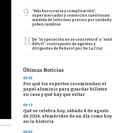
9
"Más burocracia y complicación":
supermercados y comercios cuestionan
medida de informar precios por unidad y
piden cambios
10
De "la operación no se concretará" a "está
difícil": contrapunto de agentes y
dirigentes de Peñarol por De La Cruz
Últimas Noticias
09:25
Por qué los expertos recomiendan el
papel aluminio para guardar billetes
en casa y qué hay que evitar
09:13
Qué se celebra hoy, sábado 8 de agosto
de 2026: efemérides de un día como hoy
en la historia
09:02