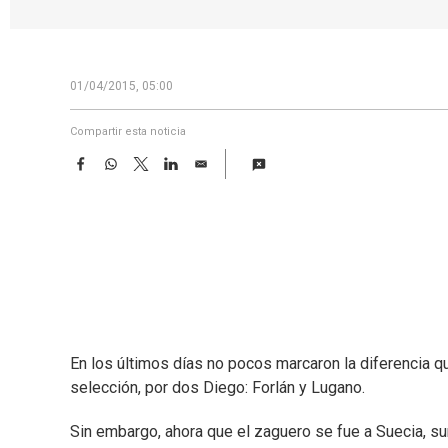
01/04/2015, 05:00
Compartir esta noticia
F
W
T
L
E
a
h
w
i
m
c
a
i
n
a
e
t
t
k
i
b
s
t
e
l
o
A
e
d
o
p
r
I
k
p
n
En los últimos días no pocos marcaron la diferencia qu
selección, por dos Diego: Forlán y Lugano.
Sin embargo, ahora que el zaguero se fue a Suecia, su