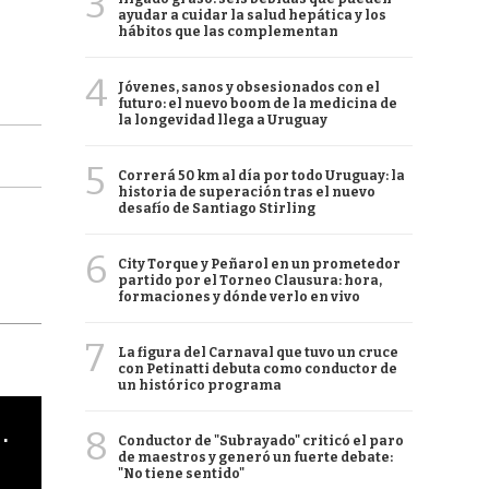
3
ayudar a cuidar la salud hepática y los
hábitos que las complementan
4
Jóvenes, sanos y obsesionados con el
futuro: el nuevo boom de la medicina de
la longevidad llega a Uruguay
5
Correrá 50 km al día por todo Uruguay: la
historia de superación tras el nuevo
desafío de Santiago Stirling
6
City Torque y Peñarol en un prometedor
partido por el Torneo Clausura: hora,
formaciones y dónde verlo en vivo
7
La figura del Carnaval que tuvo un cruce
con Petinatti debuta como conductor de
un histórico programa
cha argentino en "Subrayado"
8
Conductor de "Subrayado" criticó el paro
de maestros y generó un fuerte debate:
"No tiene sentido"