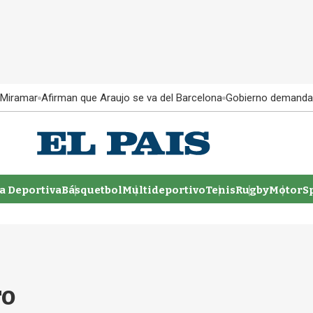
 Miramar
Afirman que Araujo se va del Barcelona
Gobierno demanda
 Deportiva
Básquetbol
Multideportivo
Tenis
Rugby
MotorSp
ro