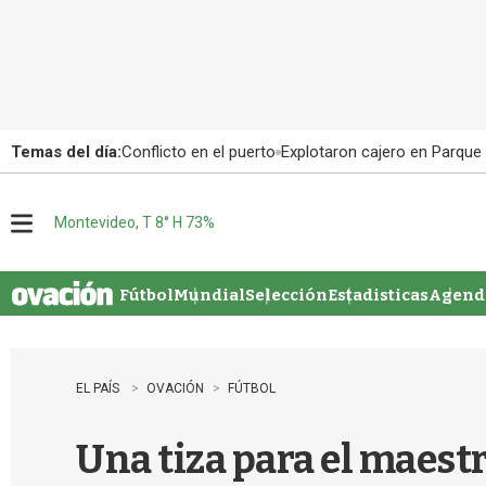
Temas del día:
Conflicto en el puerto
Explotaron cajero en Parque
Montevideo, T 8° H 73%
M
e
n
u
Fútbol
Mundial
Selección
Estadisticas
Agenda
EL PAÍS
OVACIÓN
FÚTBOL
Una tiza para el maest