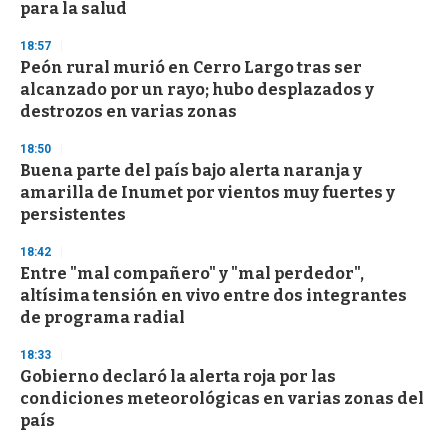
n
para la salud
d
s
18:57
Peón rural murió en Cerro Largo tras ser
alcanzado por un rayo; hubo desplazados y
destrozos en varias zonas
18:50
Buena parte del país bajo alerta naranja y
amarilla de Inumet por vientos muy fuertes y
persistentes
18:42
Entre "mal compañero" y "mal perdedor",
altísima tensión en vivo entre dos integrantes
de programa radial
18:33
Gobierno declaró la alerta roja por las
condiciones meteorológicas en varias zonas del
país