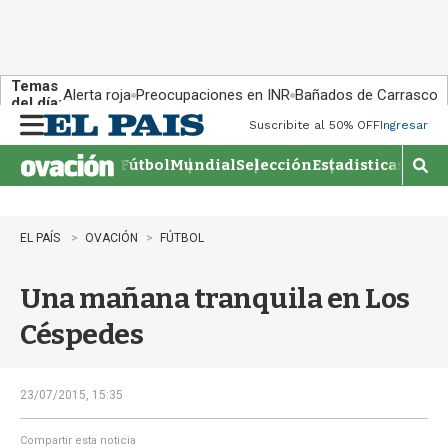
Temas
Alerta roja
Preocupaciones en INR
Bañados de Carrasco
del día:
Suscribite al 50% OFF
Ingresar
M
e
Fútbol
Mundial
Selección
Estadisticas
Agen
n
M
u
o
s
t
EL PAÍS
OVACIÓN
FÚTBOL
r
a
Una mañana tranquila en Los
r
b
Céspedes
�
s
q
u
23/07/2015, 15:35
e
d
Compartir esta noticia