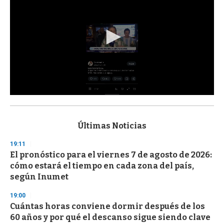
0
s
e
c
Últimas Noticias
o
n
19:11
d
El pronóstico para el viernes 7 de agosto de 2026:
s
o
cómo estará el tiempo en cada zona del país,
f
según Inumet
3
3
s
19:00
e
Cuántas horas conviene dormir después de los
c
60 años y por qué el descanso sigue siendo clave
o