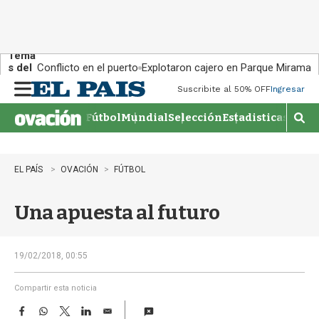
Tema
s del
Conflicto en el puerto
Explotaron cajero en Parque Miramar
día:
Suscribite al 50% OFF
Ingresar
M
e
Fútbol
Mundial
Selección
Estadisticas
Agen
n
M
u
o
s
t
EL PAÍS
OVACIÓN
FÚTBOL
r
a
Una apuesta al futuro
r
b
�
s
19/02/2018, 00:55
q
u
Compartir esta noticia
e
F
W
T
L
E
d