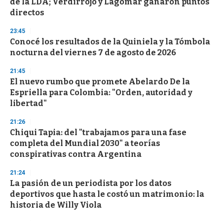
de la LDA; Verdirrojo y Lagomar ganaron puntos
f
directos
3
3
s
23:45
e
Conocé los resultados de la Quiniela y la Tómbola
c
nocturna del viernes 7 de agosto de 2026
o
n
d
21:45
s
El nuevo rumbo que promete Abelardo De la
Espriella para Colombia: "Orden, autoridad y
libertad"
21:26
Chiqui Tapia: del "trabajamos para una fase
completa del Mundial 2030" a teorías
conspirativas contra Argentina
21:24
La pasión de un periodista por los datos
deportivos que hasta le costó un matrimonio: la
historia de Willy Viola