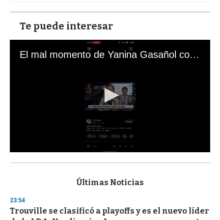
Te puede interesar
El mal momento de Yanina Gasañol con un hincha argentino en "Subrayado"
0
s
e
c
Últimas Noticias
o
n
23:54
d
Trouville se clasificó a playoffs y es el nuevo líder
s
o