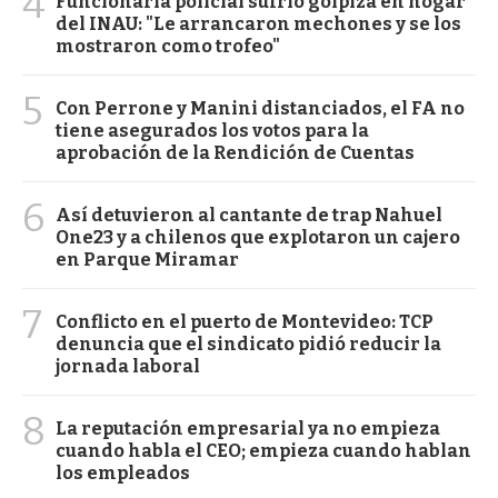
4
Funcionaria policial sufrió golpiza en hogar
del INAU: "Le arrancaron mechones y se los
mostraron como trofeo"
5
Con Perrone y Manini distanciados, el FA no
tiene asegurados los votos para la
aprobación de la Rendición de Cuentas
6
Así detuvieron al cantante de trap Nahuel
One23 y a chilenos que explotaron un cajero
en Parque Miramar
7
Conflicto en el puerto de Montevideo: TCP
denuncia que el sindicato pidió reducir la
jornada laboral
8
La reputación empresarial ya no empieza
cuando habla el CEO; empieza cuando hablan
los empleados