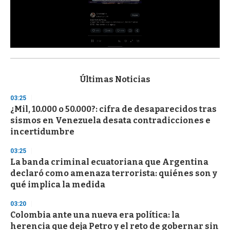
0
s
e
c
Últimas Noticias
o
n
03:25
d
¿Mil, 10.000 o 50.000?: cifra de desaparecidos tras
s
o
sismos en Venezuela desata contradicciones e
f
incertidumbre
3
3
s
03:25
e
La banda criminal ecuatoriana que Argentina
c
declaró como amenaza terrorista: quiénes son y
o
n
qué implica la medida
d
s
03:20
Colombia ante una nueva era política: la
herencia que deja Petro y el reto de gobernar sin