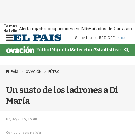
Temas
Alerta roja
Preocupaciones en INR
Bañados de Carrasco
del día:
Suscribite al 50% OFF
Ingresar
M
e
Fútbol
Mundial
Selección
Estadisticas
Agen
n
M
u
o
s
t
EL PAÍS
OVACIÓN
FÚTBOL
r
a
Un susto de los ladrones a Di
r
b
María
�
s
q
u
02/02/2015, 15:40
e
d
Compartir esta noticia